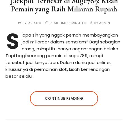
Jackpot Terbesar di Suge789: Kisah
Pemain yang Raih Miliaran Rupiah
1 YEAR AGO
READ TIME:
3 MINUTES
BY
ADMIN
S
iapa sih yang nggak pernah membayangkan
jadi miliarder dalam semalam? Bagi sebagian
orang, mimpi itu hanya angan-angan belaka.
Tapi bagi seorang pemain di suge789, mimpi
tersebut jadi kenyataan. Dalam dunia judi online,
khususnya di permainan slot, kisah kemenangan
besar selalu…
CONTINUE READING