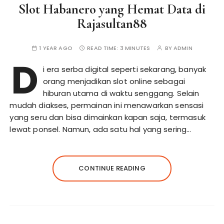
Slot Habanero yang Hemat Data di
Rajasultan88
1 YEAR AGO
READ TIME:
3 MINUTES
BY
ADMIN
D
i era serba digital seperti sekarang, banyak
orang menjadikan slot online sebagai
hiburan utama di waktu senggang. Selain
mudah diakses, permainan ini menawarkan sensasi
yang seru dan bisa dimainkan kapan saja, termasuk
lewat ponsel. Namun, ada satu hal yang sering…
CONTINUE READING