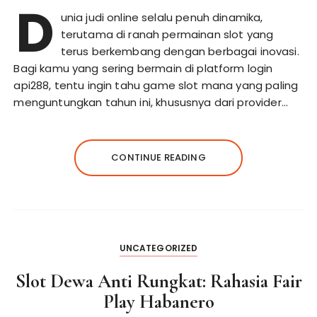
D
unia judi online selalu penuh dinamika,
terutama di ranah permainan slot yang
terus berkembang dengan berbagai inovasi.
Bagi kamu yang sering bermain di platform login
api288, tentu ingin tahu game slot mana yang paling
menguntungkan tahun ini, khususnya dari provider…
CONTINUE READING
UNCATEGORIZED
Slot Dewa Anti Rungkat: Rahasia Fair
Play Habanero