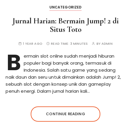
UNCATEGORIZED
Jurnal Harian: Bermain Jump! 2 di
Situs Toto
1 YEAR AGO
READ TIME:
3 MINUTES
BY
ADMIN
B
ermain slot online sudah menjadi hiburan
populer bagi banyak orang, termasuk di
Indonesia. Salah satu game yang sedang
naik daun dan seru untuk dimainkan adalah Jump! 2,
sebuah slot dengan konsep unik dan gameplay
penuh energi. Dalam jurnal harian kali…
CONTINUE READING