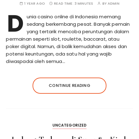
1 YEAR AGO
READ TIME:
3 MINUTES
BY
ADMIN
D
unia casino online di Indonesia memang
sedang berkembang pesat. Banyak pemain
yang tertarik mencoba peruntungan dalam
permainan seperti slot, roulette, baccarat, atau
poker digital. Namun, di balik kemudahan akses dan
potensi keuntungan, ada satu hal yang wajib
diwaspadai oleh semua…
CONTINUE READING
UNCATEGORIZED