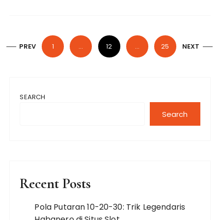
P
PREV
1
…
12
…
25
NEXT
o
s
t
SEARCH
s
p
Search
a
g
i
n
Recent Posts
a
t
Pola Putaran 10-20-30: Trik Legendaris
Habanero di Situs Slot