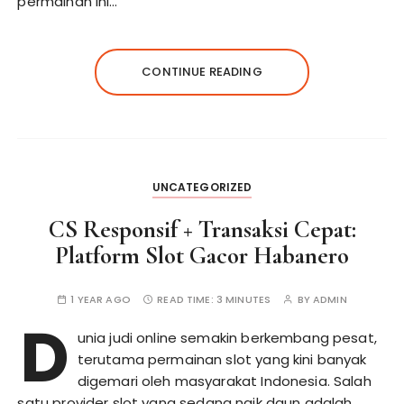
permainan ini…
CONTINUE READING
UNCATEGORIZED
CS Responsif + Transaksi Cepat:
Platform Slot Gacor Habanero
1 YEAR AGO
READ TIME:
3 MINUTES
BY
ADMIN
D
unia judi online semakin berkembang pesat,
terutama permainan slot yang kini banyak
digemari oleh masyarakat Indonesia. Salah
satu provider slot yang sedang naik daun adalah