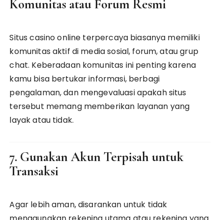
Komunitas atau Forum Resmi
Situs casino online terpercaya biasanya memiliki
komunitas aktif di media sosial, forum, atau grup
chat. Keberadaan komunitas ini penting karena
kamu bisa bertukar informasi, berbagi
pengalaman, dan mengevaluasi apakah situs
tersebut memang memberikan layanan yang
layak atau tidak.
7.
Gunakan Akun Terpisah untuk
Transaksi
Agar lebih aman, disarankan untuk tidak
menggunakan rekening utama atau rekening yang