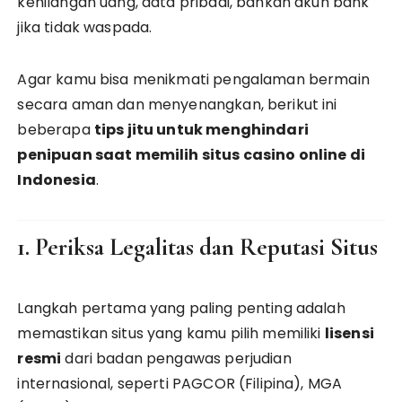
kehilangan uang, data pribadi, bahkan akun bank
jika tidak waspada.
Agar kamu bisa menikmati pengalaman bermain
secara aman dan menyenangkan, berikut ini
beberapa
tips jitu untuk menghindari
penipuan saat memilih situs casino online di
Indonesia
.
1.
Periksa Legalitas dan Reputasi Situs
Langkah pertama yang paling penting adalah
memastikan situs yang kamu pilih memiliki
lisensi
resmi
dari badan pengawas perjudian
internasional, seperti PAGCOR (Filipina), MGA