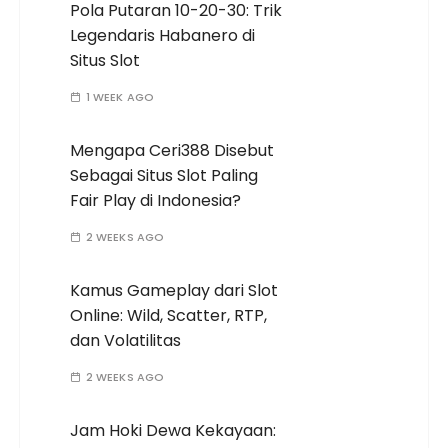
Pola Putaran 10-20-30: Trik
Legendaris Habanero di
Situs Slot
1 WEEK AGO
Mengapa Ceri388 Disebut
Sebagai Situs Slot Paling
Fair Play di Indonesia?
2 WEEKS AGO
Kamus Gameplay dari Slot
Online: Wild, Scatter, RTP,
dan Volatilitas
2 WEEKS AGO
Jam Hoki Dewa Kekayaan: