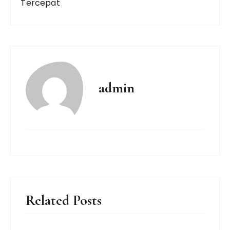
Tercepat
admin
Related Posts