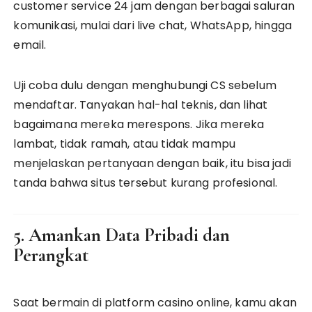
customer service 24 jam dengan berbagai saluran
komunikasi, mulai dari live chat, WhatsApp, hingga
email.
Uji coba dulu dengan menghubungi CS sebelum
mendaftar. Tanyakan hal-hal teknis, dan lihat
bagaimana mereka merespons. Jika mereka
lambat, tidak ramah, atau tidak mampu
menjelaskan pertanyaan dengan baik, itu bisa jadi
tanda bahwa situs tersebut kurang profesional.
5.
Amankan Data Pribadi dan
Perangkat
Saat bermain di platform casino online, kamu akan