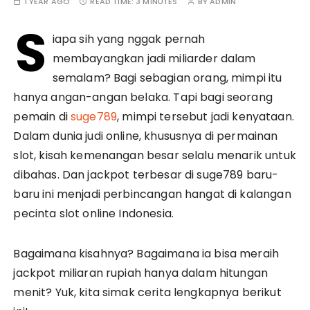
1 YEAR AGO
READ TIME:
3 MINUTES
BY
ADMIN
S
iapa sih yang nggak pernah
membayangkan jadi miliarder dalam
semalam? Bagi sebagian orang, mimpi itu
hanya angan-angan belaka. Tapi bagi seorang
pemain di
suge789
, mimpi tersebut jadi kenyataan.
Dalam dunia judi online, khususnya di permainan
slot, kisah kemenangan besar selalu menarik untuk
dibahas. Dan jackpot terbesar di suge789 baru-
baru ini menjadi perbincangan hangat di kalangan
pecinta slot online Indonesia.
Bagaimana kisahnya? Bagaimana ia bisa meraih
jackpot miliaran rupiah hanya dalam hitungan
menit? Yuk, kita simak cerita lengkapnya berikut