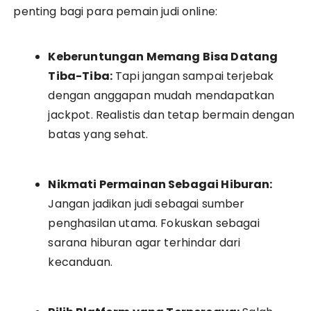
penting bagi para pemain judi online:
Keberuntungan Memang Bisa Datang
Tiba-Tiba:
Tapi jangan sampai terjebak
dengan anggapan mudah mendapatkan
jackpot. Realistis dan tetap bermain dengan
batas yang sehat.
Nikmati Permainan Sebagai Hiburan:
Jangan jadikan judi sebagai sumber
penghasilan utama. Fokuskan sebagai
sarana hiburan agar terhindar dari
kecanduan.