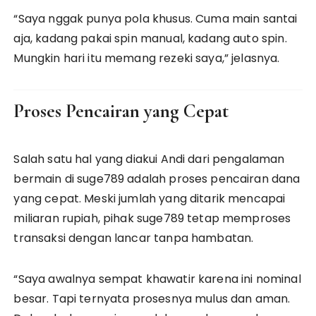
“Saya nggak punya pola khusus. Cuma main santai
aja, kadang pakai spin manual, kadang auto spin.
Mungkin hari itu memang rezeki saya,” jelasnya.
Proses Pencairan yang Cepat
Salah satu hal yang diakui Andi dari pengalaman
bermain di suge789 adalah proses pencairan dana
yang cepat. Meski jumlah yang ditarik mencapai
miliaran rupiah, pihak suge789 tetap memproses
transaksi dengan lancar tanpa hambatan.
“Saya awalnya sempat khawatir karena ini nominal
besar. Tapi ternyata prosesnya mulus dan aman.