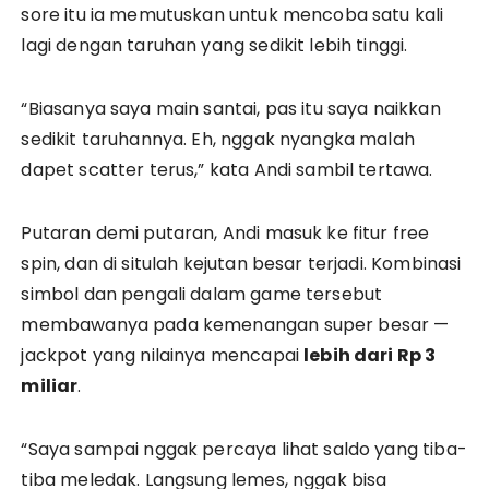
sore itu ia memutuskan untuk mencoba satu kali
lagi dengan taruhan yang sedikit lebih tinggi.
“Biasanya saya main santai, pas itu saya naikkan
sedikit taruhannya. Eh, nggak nyangka malah
dapet scatter terus,” kata Andi sambil tertawa.
Putaran demi putaran, Andi masuk ke fitur free
spin, dan di situlah kejutan besar terjadi. Kombinasi
simbol dan pengali dalam game tersebut
membawanya pada kemenangan super besar —
jackpot yang nilainya mencapai
lebih dari Rp 3
miliar
.
“Saya sampai nggak percaya lihat saldo yang tiba-
tiba meledak. Langsung lemes, nggak bisa