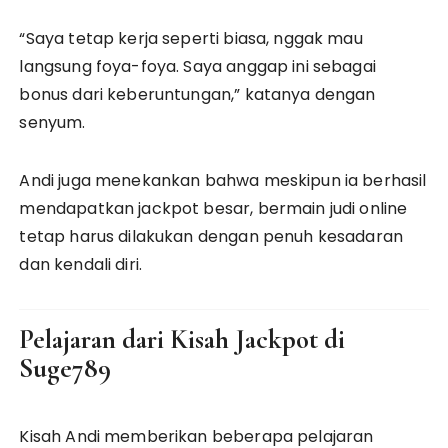
“Saya tetap kerja seperti biasa, nggak mau
langsung foya-foya. Saya anggap ini sebagai
bonus dari keberuntungan,” katanya dengan
senyum.
Andi juga menekankan bahwa meskipun ia berhasil
mendapatkan jackpot besar, bermain judi online
tetap harus dilakukan dengan penuh kesadaran
dan kendali diri.
Pelajaran dari Kisah Jackpot di
Suge789
Kisah Andi memberikan beberapa pelajaran