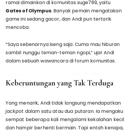
ramai dimainkan di komunitas suge789, yaitu
Gates of Olympus
. Banyak pemain mengatakan
game ini sedang gacor, dan Andi pun tertarik
mencoba.
“Saya sebenarnya iseng saja. Cuma mau hiburan
sambil nunggu teman-teman ngopi,” ujar Andi
dalam sebuah wawancara di forum komunitas.
Keberuntungan yang Tak Terduga
Yang menarik, Andi tidak langsung mendapatkan
jackpot dalam satu atau dua putaran. Ia mengaku
sempat beberapa kali mengalami kekalahan kecil
dan hampir berhenti bermain. Tapi entah kenapa,