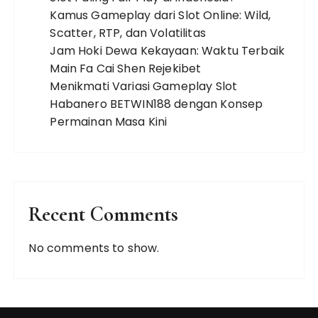
Kamus Gameplay dari Slot Online: Wild,
Scatter, RTP, dan Volatilitas
Jam Hoki Dewa Kekayaan: Waktu Terbaik
Main Fa Cai Shen Rejekibet
Menikmati Variasi Gameplay Slot
Habanero BETWIN188 dengan Konsep
Permainan Masa Kini
Recent Comments
No comments to show.