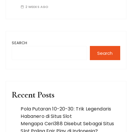
2 WEEKS AGO
SEARCH
Search
Recent Posts
Pola Putaran 10-20-30: Trik Legendaris
Habanero di Situs Slot
Mengapa Ceri388 Disebut Sebagai Situs
Slot Paling Fair Play di Indonesia?