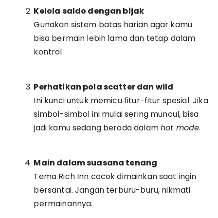
Kelola saldo dengan bijak
Gunakan sistem batas harian agar kamu
bisa bermain lebih lama dan tetap dalam
kontrol.
Perhatikan pola scatter dan wild
Ini kunci untuk memicu fitur-fitur spesial. Jika
simbol-simbol ini mulai sering muncul, bisa
jadi kamu sedang berada dalam
hot mode
.
Main dalam suasana tenang
Tema Rich Inn cocok dimainkan saat ingin
bersantai. Jangan terburu-buru, nikmati
permainannya.