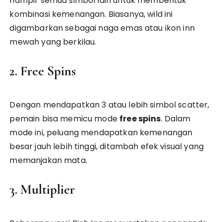
hampir semua simbol lain untuk membentuk
kombinasi kemenangan. Biasanya, wild ini
digambarkan sebagai naga emas atau ikon inn
mewah yang berkilau.
2.
Free Spins
Dengan mendapatkan 3 atau lebih simbol scatter,
pemain bisa memicu mode
free spins
. Dalam
mode ini, peluang mendapatkan kemenangan
besar jauh lebih tinggi, ditambah efek visual yang
memanjakan mata.
3.
Multiplier