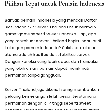
Pilihan Tepat untuk Pemain Indonesia
Banyak pemain Indonesia yang mencari Daftar
Slot Gacor 777 Server Thailand untuk bermain
game-game seperti Sweet Bonanza. Tapi, apa
yang membuat server Thailand begitu populer di
kalangan pemain Indonesia? Salah satu alasan
utama adalah kualitas dan stabilitas server.
Dengan koneksi yang lebih cepat dan transaksi
yang lebih aman, pemain dapat menikmati
permainan tanpa gangguan.
Server Thailand juga dikenal sering memberikan
peluang kemenangan lebih besar, terutama di
permainan dengan RTP tinggi seperti Sweet