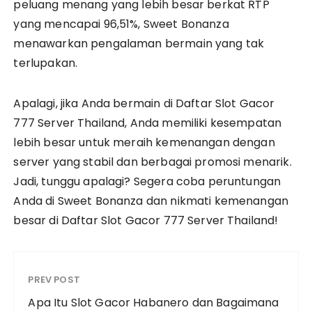
peluang menang yang lebih besar berkat RTP
yang mencapai 96,51%, Sweet Bonanza
menawarkan pengalaman bermain yang tak
terlupakan.
Apalagi, jika Anda bermain di Daftar Slot Gacor
777 Server Thailand, Anda memiliki kesempatan
lebih besar untuk meraih kemenangan dengan
server yang stabil dan berbagai promosi menarik.
Jadi, tunggu apalagi? Segera coba peruntungan
Anda di Sweet Bonanza dan nikmati kemenangan
besar di Daftar Slot Gacor 777 Server Thailand!
PREV POST
Apa Itu Slot Gacor Habanero dan Bagaimana