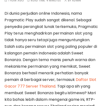
1 YEAR AGO
READ TIME:
4 MINUTES
BY
ADMIN
Di dunia perjudian online Indonesia, nama
Pragmatic Play sudah sangat dikenal. Sebagai
penyedia perangkat lunak terkemuka, Pragmatic
Play terus menghadirkan permainan slot yang
tidak hanya seru tetapi juga menguntungkan.
Salah satu permainan slot yang paling populer di
kalangan pemain Indonesia adalah Sweet
Bonanza. Dengan tema manis penuh warna dan
mekanisme permainan yang memikat, Sweet
Bonanza berhasil menarik perhatian banyak
pemain di berbagai server, termasuk
Daftar Slot
Gacor 777 Server Thailand
. Tapi apa sih yang
membuat Sweet Bonanza begitu istimewa? Mari
kita bahas lebih dalam mengenai game ini, RTP-