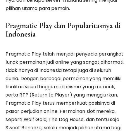
nya, dan kenapa server Thailand sering menjadi
pilihan utama para pemain.
Pragmatic Play dan Popularitasnya di
Indonesia
Pragmatic Play telah menjadi penyedia perangkat
lunak permainan judi online yang sangat dihormati,
tidak hanya di Indonesia tetapi juga di seluruh
dunia. Dengan berbagai permainan yang memiliki
kualitas visual tinggi, mekanisme yang menarik,
serta RTP (Return to Player) yang menggiurkan,
Pragmatic Play terus memperkuat posisinya di
pasar perjudian online. Permainan slot mereka,
seperti Wolf Gold, The Dog House, dan tentu saja
Sweet Bonanza, selalu menjadi pilihan utama bagi