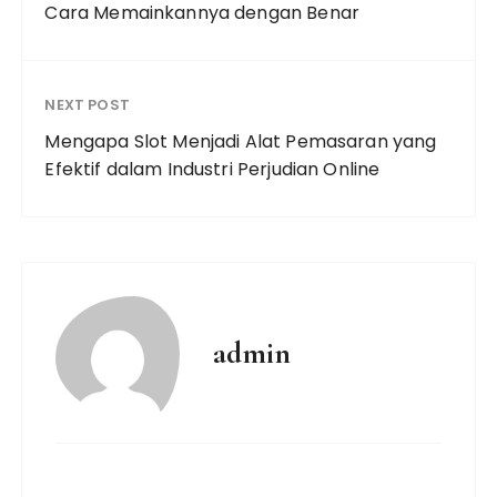
Cara Memainkannya dengan Benar
NEXT POST
Mengapa Slot Menjadi Alat Pemasaran yang
Efektif dalam Industri Perjudian Online
admin