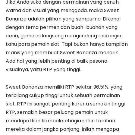
Jika Anda suka dengan permainan yang penuh
warna dan visual yang menggoda, maka Sweet
Bonanza adalah pilihan yang sempurna. Dikenal
dengan tema permen dan buah-buahan yang
ceria, game ini langsung mengundang rasa ingin
tahu para pemain slot. Tapi bukan hanya tampilan
manis yang membuat Sweet Bonanza menarik.
Ada hal yang lebih penting di balik pesona
visualnya, yaitu RTP yang tinggi.
Sweet Bonanza memiliki RTP sekitar 96,51%, yang
terbilang cukup tinggi untuk sebuah permainan
slot. RTP ini sangat penting karena semakin tinggi
RTP, semakin besar peluang pemain untuk
mendapatkan kembali sebagian dari taruhan
mereka dalam jangka panjang. Inilah mengapa