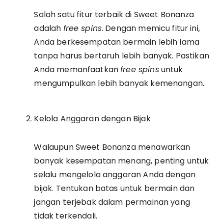
Salah satu fitur terbaik di Sweet Bonanza
adalah
free spins
. Dengan memicu fitur ini,
Anda berkesempatan bermain lebih lama
tanpa harus bertaruh lebih banyak. Pastikan
Anda memanfaatkan
free spins
untuk
mengumpulkan lebih banyak kemenangan.
Kelola Anggaran dengan Bijak
Walaupun Sweet Bonanza menawarkan
banyak kesempatan menang, penting untuk
selalu mengelola anggaran Anda dengan
bijak. Tentukan batas untuk bermain dan
jangan terjebak dalam permainan yang
tidak terkendali.