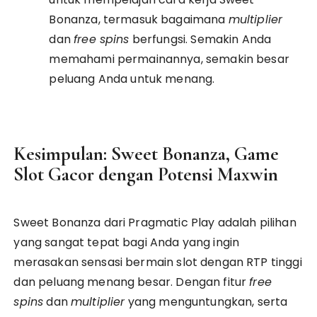
Bonanza, termasuk bagaimana
multiplier
dan
free spins
berfungsi. Semakin Anda
memahami permainannya, semakin besar
peluang Anda untuk menang.
Kesimpulan: Sweet Bonanza, Game
Slot Gacor dengan Potensi Maxwin
Sweet Bonanza dari Pragmatic Play adalah pilihan
yang sangat tepat bagi Anda yang ingin
merasakan sensasi bermain slot dengan RTP tinggi
dan peluang menang besar. Dengan fitur
free
spins
dan
multiplier
yang menguntungkan, serta