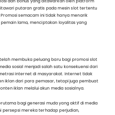
omosi dan bonus yang ditawarkan oleh platform
itawari putaran gratis pada mesin slot tertentu
. Promosi semacam ini tidak hanya menarik
pemain lama, menciptakan loyalitas yang
telah membuka peluang baru bagi promosi slot
 media sosial menjadi salah satu konsekuensi dari
rasi internet di masyarakat. Internet tidak
 iklan dari para pemasar, tetapi juga pembuat
nten iklan melalui akun media sosialnya.
terutama bagi generasi muda yang aktif di media
hi persepsi mereka terhadap perjudian,