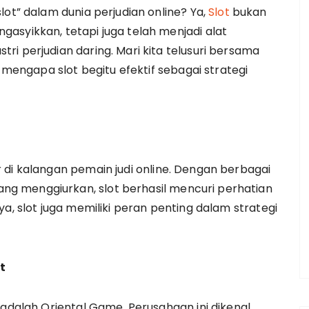
ot” dalam dunia perjudian online? Ya,
Slot
bukan
syikkan, tetapi juga telah menjadi alat
i perjudian daring. Mari kita telusuri bersama
ngapa slot begitu efektif sebagai strategi
 di kalangan pemain judi online. Dengan berbagai
g menggiurkan, slot berhasil mencuri perhatian
a, slot juga memiliki peran penting dalam strategi
t
 adalah Oriental Game. Perusahaan ini dikenal