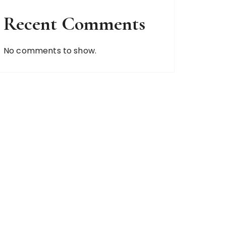
Recent Comments
No comments to show.