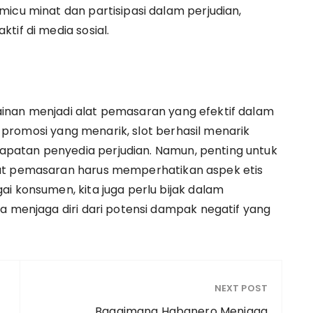
icu minat dan partisipasi dalam perjudian,
tif di media sosial.
inan menjadi alat pemasaran yang efektif dalam
an promosi yang menarik, slot berhasil menarik
patan penyedia perjudian. Namun, penting untuk
lat pemasaran harus memperhatikan aspek etis
i konsumen, kita juga perlu bijak dalam
ta menjaga diri dari potensi dampak negatif yang
NEXT POST
Bagaimana Habanero Menjaga