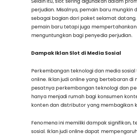
Selain itu, slot sering digunakan dalam pr
perjudian. Misalnya, pemain baru mungkin d
sebagai bagian dari paket selamat datang
pemain baru tetapi juga mempertahankan 
menguntungkan bagi penyedia perjudian.
Dampak Iklan Slot di Media Sosial
Perkembangan teknologi dan media sosial 
online. Iklan judi online yang bertebaran di
pesatnya perkembangan teknologi dan penet
hanya menjadi rumah bagi konsumen konten
konten dan distributor yang membagikan ko
Fenomena ini memiliki dampak signifikan, 
sosial. Iklan judi online dapat mempengaru