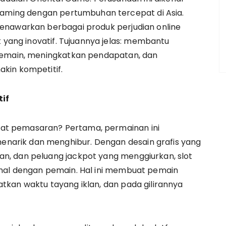
iGaming dengan pertumbuhan tercepat di Asia.
enawarkan berbagai produk perjudian online
t yang inovatif. Tujuannya jelas: membantu
 pemain, meningkatkan pendapatan, dan
kin kompetitif.
if
 alat pemasaran? Pertama, permainan ini
arik dan menghibur. Dengan desain grafis yang
n, dan peluang jackpot yang menggiurkan, slot
nal dengan pemain. Hal ini membuat pemain
kan waktu tayang iklan, dan pada gilirannya