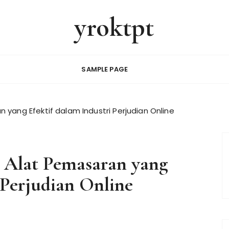
yroktpt
SAMPLE PAGE
yang Efektif dalam Industri Perjudian Online
 Alat Pemasaran yang
 Perjudian Online