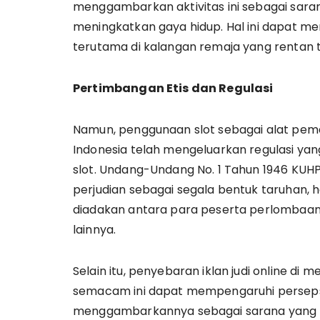
menggambarkan aktivitas ini sebagai sar
meningkatkan gaya hidup. Hal ini dapat mem
terutama di kalangan remaja yang rentan 
Pertimbangan Etis dan Regulasi
Namun, penggunaan slot sebagai alat pemas
Indonesia telah mengeluarkan regulasi yan
slot. Undang-Undang No. 1 Tahun 1946 KUHP
perjudian sebagai segala bentuk taruhan, 
diadakan antara para peserta perlombaan 
lainnya.
Selain itu, penyebaran iklan judi online di 
semacam ini dapat mempengaruhi persepsi
menggambarkannya sebagai sarana yang 