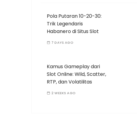
Pola Putaran 10-20-30:
Trik Legendaris
Habanero di Situs Slot
7 DAYS AGO
Kamus Gameplay dari
Slot Online: Wild, Scatter,
RTP, dan Volatilitas
2 WEEKS AGO