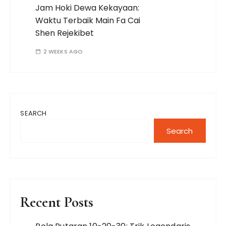
Jam Hoki Dewa Kekayaan:
Waktu Terbaik Main Fa Cai
Shen Rejekibet
2 WEEKS AGO
SEARCH
Search
Recent Posts