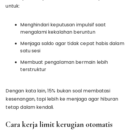
untuk:
Menghindari keputusan impulsif saat
mengalami kekalahan beruntun
Menjaga saldo agar tidak cepat habis dalam
satu sesi
Membuat pengalaman bermain lebih
terstruktur
Dengan kata lain, 15% bukan soal membatasi
kesenangan, tapi lebih ke menjaga agar hiburan
tetap dalam kendali.
Cara kerja limit kerugian otomatis