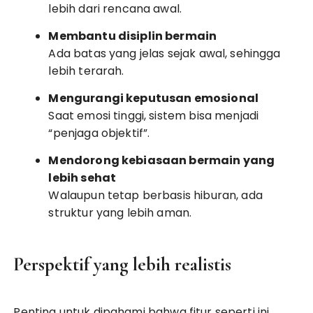
lebih dari rencana awal.
Membantu disiplin bermain
Ada batas yang jelas sejak awal, sehingga
lebih terarah.
Mengurangi keputusan emosional
Saat emosi tinggi, sistem bisa menjadi
“penjaga objektif”.
Mendorong kebiasaan bermain yang
lebih sehat
Walaupun tetap berbasis hiburan, ada
struktur yang lebih aman.
Perspektif yang lebih realistis
Penting untuk dipahami bahwa fitur seperti ini