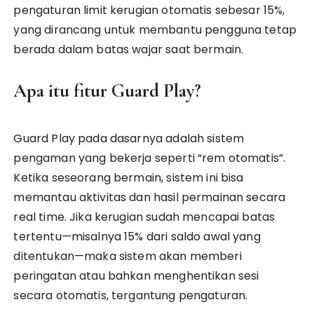
pengaturan limit kerugian otomatis sebesar 15%,
yang dirancang untuk membantu pengguna tetap
berada dalam batas wajar saat bermain.
Apa itu fitur Guard Play?
Guard Play pada dasarnya adalah sistem
pengaman yang bekerja seperti “rem otomatis”.
Ketika seseorang bermain, sistem ini bisa
memantau aktivitas dan hasil permainan secara
real time. Jika kerugian sudah mencapai batas
tertentu—misalnya 15% dari saldo awal yang
ditentukan—maka sistem akan memberi
peringatan atau bahkan menghentikan sesi
secara otomatis, tergantung pengaturan.