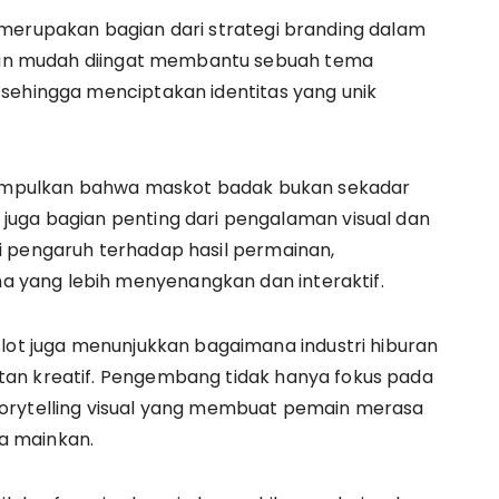
 merupakan bagian dari strategi branding dalam
t dan mudah diingat membantu sebuah tema
 sehingga menciptakan identitas yang unik
isimpulkan bahwa maskot badak bukan sekadar
juga bagian penting dari pengalaman visual dan
i pengaruh terhadap hasil permainan,
yang lebih menyenangkan dan interaktif.
slot juga menunjukkan bagaimana industri hiburan
an kreatif. Pengembang tidak hanya fokus pada
torytelling visual yang membuat pemain merasa
a mainkan.