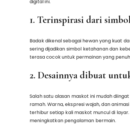
digital ini.
1. Terinspirasi dari simb
Badak dikenal sebagai hewan yang kuat dan 
sering dijadikan simbol ketahanan dan keb
terasa cocok untuk permainan yang penuh d
2. Desainnya dibuat untu
Salah satu alasan maskot ini mudah diinga
ramah. Warna, ekspresi wajah, dan anima
terhibur setiap kali maskot muncul di layar
meningkatkan pengalaman bermain.