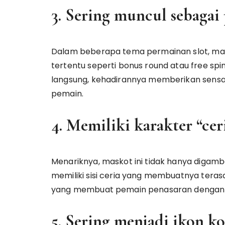
3. Sering muncul sebagai
Dalam beberapa tema permainan slot, mask
tertentu seperti bonus round atau free spi
langsung, kehadirannya memberikan sensa
pemain.
4. Memiliki karakter “cer
Menariknya, maskot ini tidak hanya digamb
memiliki sisi ceria yang membuatnya terasa
yang membuat pemain penasaran dengan k
5. Sering menjadi ikon 