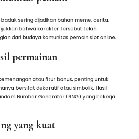
 badak sering dijadikan bahan meme, cerita,
njukkan bahwa karakter tersebut telah
gian dari budaya komunitas pemain slot online.
sil permainan
emenangan atau fitur bonus, penting untuk
ya bersifat dekoratif atau simbolik. Hasil
Random Number Generator (RNG) yang bekerja
ing yang kuat