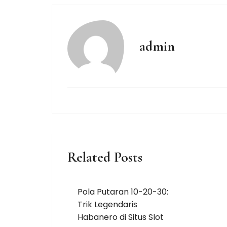
admin
Related Posts
Pola Putaran 10-20-30:
Trik Legendaris
Habanero di Situs Slot