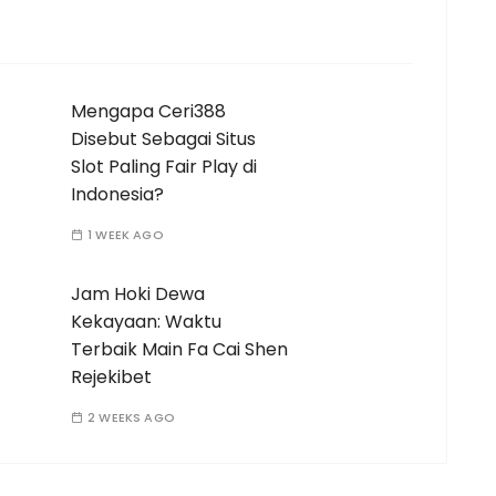
Mengapa Ceri388
Disebut Sebagai Situs
Slot Paling Fair Play di
Indonesia?
1 WEEK AGO
Jam Hoki Dewa
Kekayaan: Waktu
Terbaik Main Fa Cai Shen
Rejekibet
2 WEEKS AGO