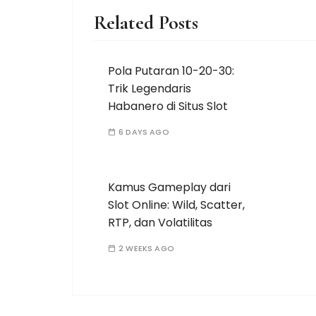
Related Posts
Pola Putaran 10-20-30:
Trik Legendaris
Habanero di Situs Slot
6 DAYS AGO
Kamus Gameplay dari
Slot Online: Wild, Scatter,
RTP, dan Volatilitas
2 WEEKS AGO