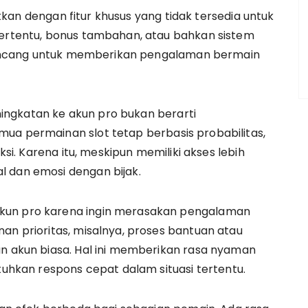
aitkan dengan fitur khusus yang tidak tersedia untuk
tertentu, bonus tambahan, atau bahkan sistem
dirancang untuk memberikan pengalaman bermain
ngkatan ke akun pro bukan berarti
ua permainan slot tetap berbasis probabilitas,
iksi. Karena itu, meskipun memiliki akses lebih
l dan emosi dengan bijak.
akun pro karena ingin merasakan pengalaman
an prioritas, misalnya, proses bantuan atau
an akun biasa. Hal ini memberikan rasa nyaman
kan respons cepat dalam situasi tertentu.