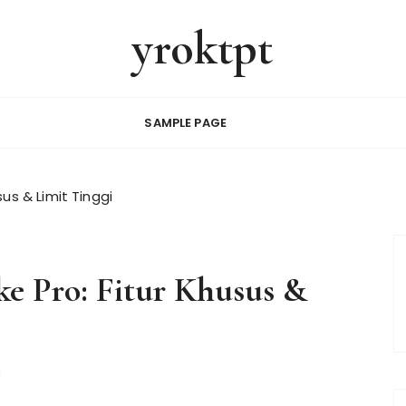
yroktpt
SAMPLE PAGE
us & Limit Tinggi
e Pro: Fitur Khusus &
N