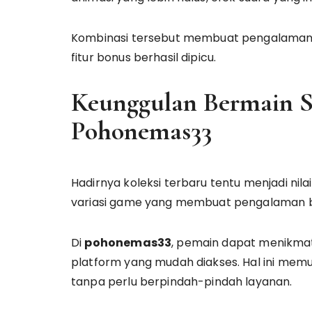
Kombinasi tersebut membuat pengalaman 
fitur bonus berhasil dipicu.
Keunggulan Bermain S
Pohonemas33
Hadirnya koleksi terbaru tentu menjadi ni
variasi game yang membuat pengalaman b
Di
pohonemas33
, pemain dapat menikmat
platform yang mudah diakses. Hal ini me
tanpa perlu berpindah-pindah layanan.