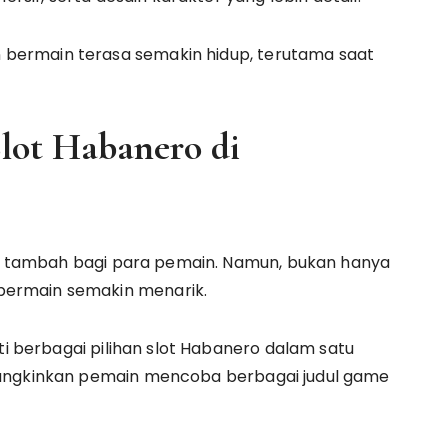
bermain terasa semakin hidup, terutama saat
lot Habanero di
lai tambah bagi para pemain. Namun, bukan hanya
ermain semakin menarik.
i berbagai pilihan slot Habanero dalam satu
mungkinkan pemain mencoba berbagai judul game