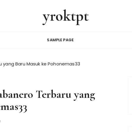
yroktpt
SAMPLE PAGE
ru yang Baru Masuk ke Pohonemas33
abanero Terbaru yang
emas33
N