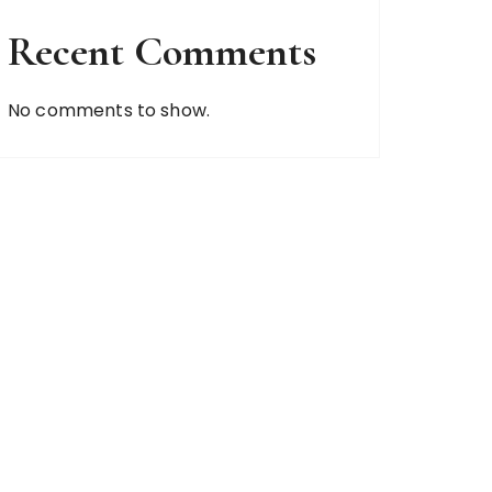
Recent Comments
No comments to show.