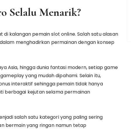
o Selalu Menarik?
 di kalangan pemain slot online. Salah satu alasan
 dalam menghadirkan permainan dengan konsep
aya Asia, hingga dunia fantasi modern, setiap game
gameplay yang mudah dipahami. Selain itu,
onus interaktif sehingga pemain tidak hanya
ti berbagai kejutan selama permainan
enjadi salah satu kategori yang paling sering
n bermain yang ringan namun tetap