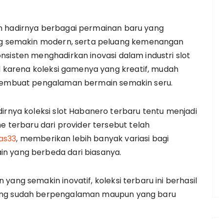
n hadirnya berbagai permainan baru yang
ang semakin modern, serta peluang kemenangan
nsisten menghadirkan inovasi dalam industri slot
al karena koleksi gamenya yang kreatif, mudah
 membuat pengalaman bermain semakin seru.
irnya koleksi slot Habanero terbaru tentu menjadi
me terbaru dari provider tersebut telah
as33
, memberikan lebih banyak variasi bagi
n yang berbeda dari biasanya.
yang semakin inovatif, koleksi terbaru ini berhasil
yang sudah berpengalaman maupun yang baru