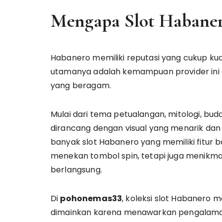
Mengapa Slot Habaner
Habanero memiliki reputasi yang cukup kuat
utamanya adalah kemampuan provider ini
yang beragam.
Mulai dari tema petualangan, mitologi, bud
dirancang dengan visual yang menarik dan 
banyak slot Habanero yang memiliki fitur b
menekan tombol spin, tetapi juga menikma
berlangsung.
Di
pohonemas33
, koleksi slot Habanero m
dimainkan karena menawarkan pengalama