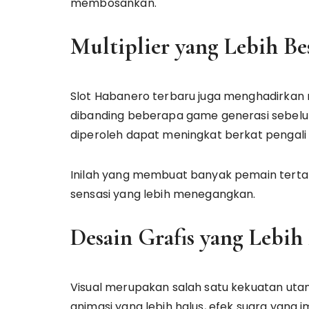
membosankan.
Multiplier yang Lebih Be
Slot Habanero terbaru juga menghadirkan mu
dibanding beberapa game generasi sebelum
diperoleh dapat meningkat berkat pengali
Inilah yang membuat banyak pemain tert
sensasi yang lebih menegangkan.
Desain Grafis yang Lebi
Visual merupakan salah satu kekuatan ut
animasi yang lebih halus, efek suara yang im