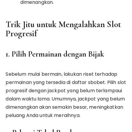
dimenangkan.
Trik Jitu untuk Mengalahkan Slot
Progresif
1. Pilih Permainan dengan Bijak
Sebelum mulai bermain, lakukan riset terhadap
permainan yang tersedia di daftar sbobet. Pilih slot
progresif dengan jackpot yang belum terlampaui
dalam waktu lama. Umumnya, jackpot yang belum
dimenangkan akan semakin besar, meningkatkan
peluang Anda untuk meraihnya.