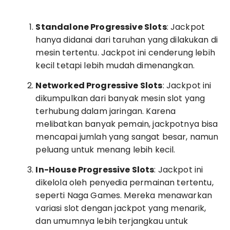
Standalone Progressive Slots
: Jackpot
hanya didanai dari taruhan yang dilakukan di
mesin tertentu. Jackpot ini cenderung lebih
kecil tetapi lebih mudah dimenangkan.
Networked Progressive Slots
: Jackpot ini
dikumpulkan dari banyak mesin slot yang
terhubung dalam jaringan. Karena
melibatkan banyak pemain, jackpotnya bisa
mencapai jumlah yang sangat besar, namun
peluang untuk menang lebih kecil.
In-House Progressive Slots
: Jackpot ini
dikelola oleh penyedia permainan tertentu,
seperti Naga Games. Mereka menawarkan
variasi slot dengan jackpot yang menarik,
dan umumnya lebih terjangkau untuk