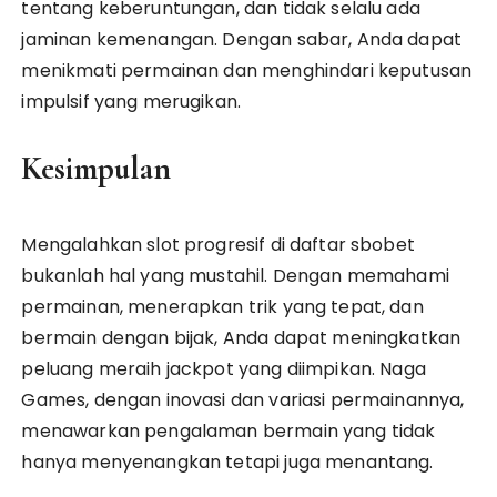
tentang keberuntungan, dan tidak selalu ada
jaminan kemenangan. Dengan sabar, Anda dapat
menikmati permainan dan menghindari keputusan
impulsif yang merugikan.
Kesimpulan
Mengalahkan slot progresif di daftar sbobet
bukanlah hal yang mustahil. Dengan memahami
permainan, menerapkan trik yang tepat, dan
bermain dengan bijak, Anda dapat meningkatkan
peluang meraih jackpot yang diimpikan. Naga
Games, dengan inovasi dan variasi permainannya,
menawarkan pengalaman bermain yang tidak
hanya menyenangkan tetapi juga menantang.