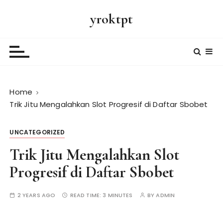
S
yroktpt
k
i
p
t
o
c
Home
o
Trik Jitu Mengalahkan Slot Progresif di Daftar Sbobet
n
t
e
UNCATEGORIZED
n
Trik Jitu Mengalahkan Slot
t
Progresif di Daftar Sbobet
2 YEARS AGO
READ TIME:
3 MINUTES
BY
ADMIN