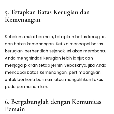
5. Tetapkan Batas Kerugian dan
Kemenangan
Sebelum mulai bermain, tetapkan batas kerugian
dan batas kemenangan. Ketika mencapai batas
kerugian, berhentilah sejenak. Ini akan membantu
Anda menghindari kerugian lebih lanjut dan
menjaga pikiran tetap jernih. Sebaliknya, jika Anda
mencapai batas kemenangan, pertimbangkan
untuk berhenti bermain atau mengalihkan fokus
pada permainan lain.
6. Bergabunglah dengan Komunitas
Pemain