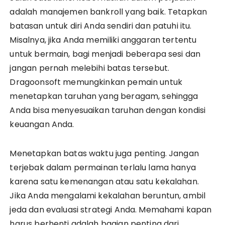
adalah manajemen bankroll yang baik. Tetapkan
batasan untuk diri Anda sendiri dan patuhi itu.
Misalnya, jika Anda memiliki anggaran tertentu
untuk bermain, bagi menjadi beberapa sesi dan
jangan pernah melebihi batas tersebut.
Dragoonsoft memungkinkan pemain untuk
menetapkan taruhan yang beragam, sehingga
Anda bisa menyesuaikan taruhan dengan kondisi
keuangan Anda.
Menetapkan batas waktu juga penting. Jangan
terjebak dalam permainan terlalu lama hanya
karena satu kemenangan atau satu kekalahan.
Jika Anda mengalami kekalahan beruntun, ambil
jeda dan evaluasi strategi Anda. Memahami kapan
harus berhenti adalah bagian penting dari