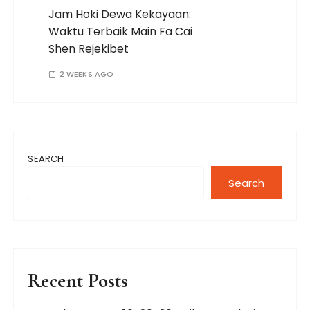
Jam Hoki Dewa Kekayaan:
Waktu Terbaik Main Fa Cai
Shen Rejekibet
2 WEEKS AGO
SEARCH
Search
Recent Posts