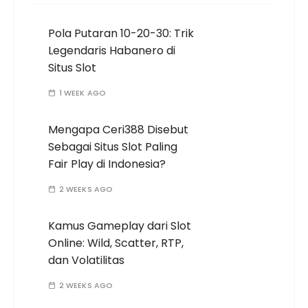
Pola Putaran 10-20-30: Trik
Legendaris Habanero di
Situs Slot
1 WEEK AGO
Mengapa Ceri388 Disebut
Sebagai Situs Slot Paling
Fair Play di Indonesia?
2 WEEKS AGO
Kamus Gameplay dari Slot
Online: Wild, Scatter, RTP,
dan Volatilitas
2 WEEKS AGO