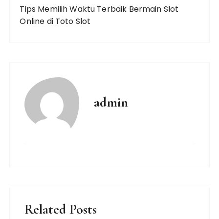
Tips Memilih Waktu Terbaik Bermain Slot
Online di Toto Slot
admin
Related Posts