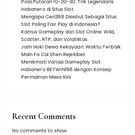
Pola Putaran 10-20-30: Trik Legendaris
Habanero di Situs Slot
Mengapa Ceri388 Disebut Sebagai Situs
Slot Paling Fair Play di Indonesia?
Kamus Gameplay dari Slot Online: Wild,
Scatter, RTP, dan Volatilitas
Jam Hoki Dewa Kekayaan: Waktu Terbaik
Main Fa Cai Shen Rejekibet
Menikmati Variasi Gameplay Slot
Habanero BETWIN188 dengan Konsep
Permainan Masa Kini
Recent Comments
No comments to show.