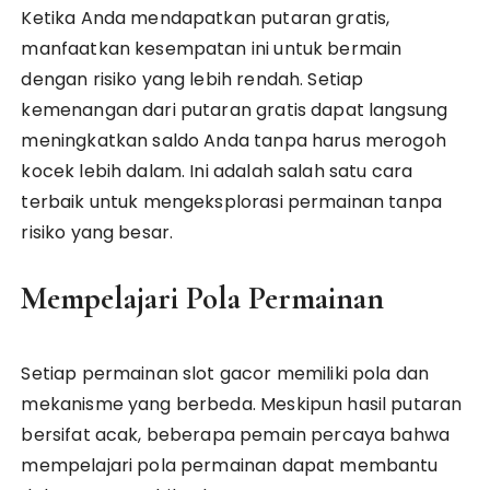
Ketika Anda mendapatkan putaran gratis,
manfaatkan kesempatan ini untuk bermain
dengan risiko yang lebih rendah. Setiap
kemenangan dari putaran gratis dapat langsung
meningkatkan saldo Anda tanpa harus merogoh
kocek lebih dalam. Ini adalah salah satu cara
terbaik untuk mengeksplorasi permainan tanpa
risiko yang besar.
Mempelajari Pola Permainan
Setiap permainan slot gacor memiliki pola dan
mekanisme yang berbeda. Meskipun hasil putaran
bersifat acak, beberapa pemain percaya bahwa
mempelajari pola permainan dapat membantu