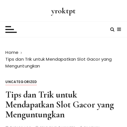
S
yroktpt
k
i
p
t
o
c
Home
o
Tips dan Trik untuk Mendapatkan Slot Gacor yang
n
Menguntungkan
t
e
n
UNCATEGORIZED
t
Tips dan Trik untuk
Mendapatkan Slot Gacor yang
Menguntungkan