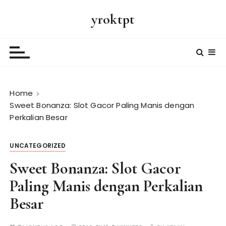
S
yroktpt
k
i
p
t
o
c
Home
o
Sweet Bonanza: Slot Gacor Paling Manis dengan
n
Perkalian Besar
t
e
n
UNCATEGORIZED
t
Sweet Bonanza: Slot Gacor
Paling Manis dengan Perkalian
Besar