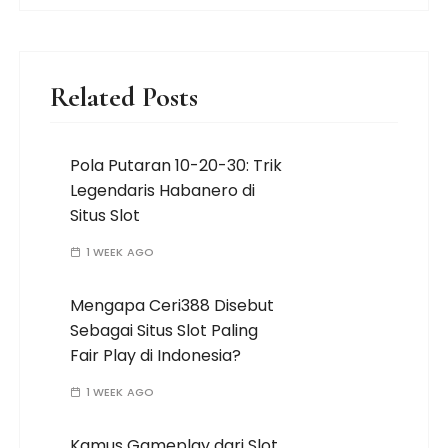
Related Posts
Pola Putaran 10-20-30: Trik
Legendaris Habanero di
Situs Slot
1 WEEK AGO
Mengapa Ceri388 Disebut
Sebagai Situs Slot Paling
Fair Play di Indonesia?
1 WEEK AGO
Kamus Gameplay dari Slot