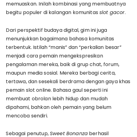
memuaskan. Inilah kombinasi yang membuatnya
begitu populer di kalangan komunitas
slot gacor
.
Dari perspektif budaya digital, gim ini juga
menunjukkan bagaimana bahasa komunitas
terbentuk. Istilah “manis” dan “perkalian besar”
menjadi cara pemain mengekspresikan
pengalaman mereka, baik di grup chat, forum,
maupun media sosial. Mereka berbagi cerita,
tertawa, dan sesekali berdrama dengan gaya khas
pemain slot online. Bahasa gaul seperti ini
membuat obrolan lebih hidup dan mudah
dipahami, bahkan oleh pemain yang belum
mencoba sendiri.
Sebagai penutup,
Sweet Bonanza
berhasil