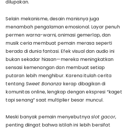
dilupakan.
Selain mekanisme, desain manisnya juga
menambah pengalaman emosional. Layar penuh
permen warna-warni, animasi gemerlap, dan
musik ceria membuat pemain merasa seperti
berada di dunia fantasi. Efek visual dan audio ini
bukan sekadar hiasan—mereka meningkatkan
sensasi kemenangan dan membuat setiap
putaran lebih menghibur. Karena itulah cerita
tentang
Sweet Bonanza
kerap dibagikan di
komunitas online, lengkap dengan ekspresi “kaget
tapi senang” saat multiplier besar muncul.
Meski banyak pemain menyebutnya
slot gacor
,
penting diingat bahwa istilah ini lebih bersifat