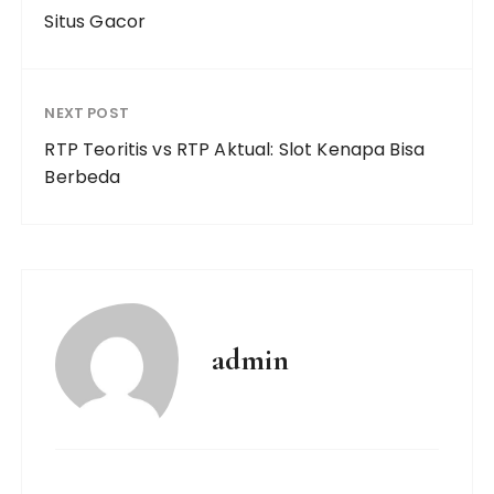
Situs Gacor
NEXT POST
RTP Teoritis vs RTP Aktual: Slot Kenapa Bisa
Berbeda
admin