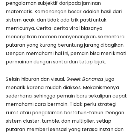
pengalaman subjektif daripada jaminan
matematis. Kemenangan besar adalah hasil dari
sistem acak, dan tidak ada trik pasti untuk
memicunya. Cerita-cerita viral biasanya
menonjolkan momen menyenangkan, sementara
putaran yang kurang beruntung jarang dibagikan.
Dengan memahami hal ini, pemain bisa menikmati
permainan dengan santai dan tetap bijak.
Selain hiburan dan visual,
Sweet Bonanza
juga
menarik karena mudah diakses. Mekanismenya
sederhana, sehingga pemain baru sekalipun cepat
memahami cara bermain. Tidak perlu strategi
rumit atau pengalaman bertahun-tahun. Dengan
sistem cluster, tumble, dan multiplier, setiap
putaran memberi sensasi yang terasa instan dan