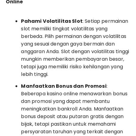
Online
Pahami Volatilitas Slot
: Setiap permainan
slot memiliki tingkat volatilitas yang
berbeda. Pilih permainan dengan volatilitas
yang sesuai dengan gaya bermain dan
anggaran Anda. Slot dengan volatilitas tinggi
mungkin memberikan pembayaran besar,
tetapi juga memiliki risiko kehilangan yang
lebih tinggi.
Manfaatkan Bonus dan Promosi
:
Beberapa kasino online menawarkan bonus
dan promosi yang dapat membantu
meningkatkan bankroll Anda. Manfaatkan
bonus deposit atau putaran gratis dengan
bijak, tetapi pastikan untuk memahami
persyaratan taruhan yang terkait dengan