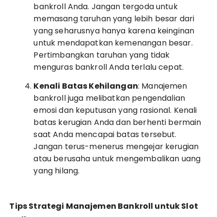
bankroll Anda. Jangan tergoda untuk
memasang taruhan yang lebih besar dari
yang seharusnya hanya karena keinginan
untuk mendapatkan kemenangan besar.
Pertimbangkan taruhan yang tidak
menguras bankroll Anda terlalu cepat.
Kenali Batas Kehilangan
: Manajemen
bankroll juga melibatkan pengendalian
emosi dan keputusan yang rasional. Kenali
batas kerugian Anda dan berhenti bermain
saat Anda mencapai batas tersebut.
Jangan terus-menerus mengejar kerugian
atau berusaha untuk mengembalikan uang
yang hilang.
Tips Strategi Manajemen Bankroll untuk Slot