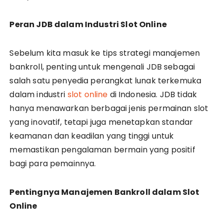
Peran JDB dalam Industri Slot Online
Sebelum kita masuk ke tips strategi manajemen
bankroll, penting untuk mengenali JDB sebagai
salah satu penyedia perangkat lunak terkemuka
dalam industri
slot online
di Indonesia. JDB tidak
hanya menawarkan berbagai jenis permainan slot
yang inovatif, tetapi juga menetapkan standar
keamanan dan keadilan yang tinggi untuk
memastikan pengalaman bermain yang positif
bagi para pemainnya.
Pentingnya Manajemen Bankroll dalam Slot
Online