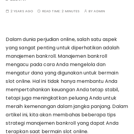
2 YEARS AGO
READ TIME:
2 MINUTES
BY
ADMIN
Dalam dunia perjudian online, salah satu aspek
yang sangat penting untuk diperhatikan adalah
manajemen bankroll. Manajemen bankroll
mengacu pada cara Anda mengelola dan
mengatur dana yang digunakan untuk bermain
slot online. Hal ini tidak hanya membantu Anda
mempertahankan keuangan Anda tetap stabil,
tetapi juga meningkatkan peluang Anda untuk
meraih kemenangan dalam jangka panjang. Dalam
artikel ini, kita akan membahas beberapa tips
strategi manajemen bankroll yang dapat Anda
terapkan saat bermain slot online.