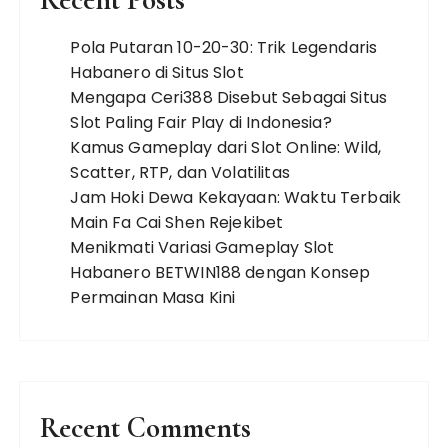
Pola Putaran 10-20-30: Trik Legendaris
Habanero di Situs Slot
Mengapa Ceri388 Disebut Sebagai Situs
Slot Paling Fair Play di Indonesia?
Kamus Gameplay dari Slot Online: Wild,
Scatter, RTP, dan Volatilitas
Jam Hoki Dewa Kekayaan: Waktu Terbaik
Main Fa Cai Shen Rejekibet
Menikmati Variasi Gameplay Slot
Habanero BETWIN188 dengan Konsep
Permainan Masa Kini
Recent Comments