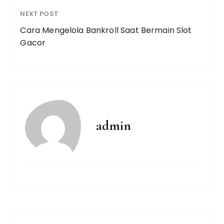
NEXT POST
Cara Mengelola Bankroll Saat Bermain Slot
Gacor
admin