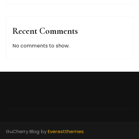
Recent Comments
No comments to show.
GuCherry Blog by
Everestthemes