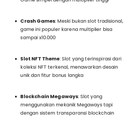
Crash Games
: Meski bukan slot tradisional,
game ini populer karena multiplier bisa
sampai x10.000
Slot NFT Theme
: Slot yang terinspirasi dari
koleksi NFT terkenal, menawarkan desain
unik dan fitur bonus langka
Blockchain Megaways
: Slot yang
menggunakan mekanik Megaways tapi
dengan sistem transparansi blockchain