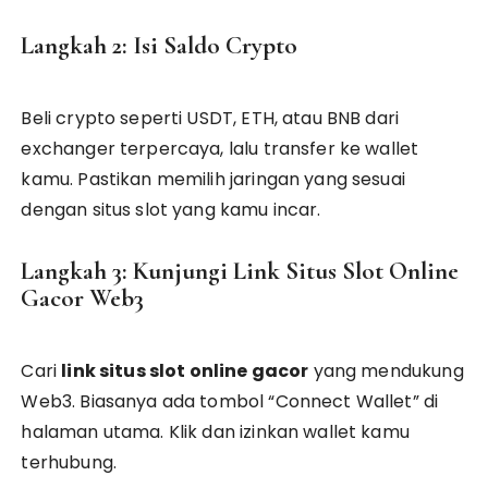
Langkah 2: Isi Saldo Crypto
Beli crypto seperti USDT, ETH, atau BNB dari
exchanger terpercaya, lalu transfer ke wallet
kamu. Pastikan memilih jaringan yang sesuai
dengan situs slot yang kamu incar.
Langkah 3: Kunjungi Link Situs Slot Online
Gacor Web3
Cari
link situs slot online gacor
yang mendukung
Web3. Biasanya ada tombol “Connect Wallet” di
halaman utama. Klik dan izinkan wallet kamu
terhubung.