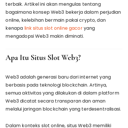
terbaik. Artikel ini akan mengulas tentang
bagaimana konsep Web3 bekerja dalam perjudian
online, kelebihan bermain pakai crypto, dan
kenapa
link situs slot online gacor
yang
mengadopsi Web3 makin diminati.
Apa Itu Situs Slot Web3?
Web3 adalah generasi baru dari internet yang
berbasis pada teknologi blockchain. Artinya,
semua aktivitas yang dilakukan di dalam platform
Web3 dicatat secara transparan dan aman
melalui jaringan blockchain yang terdesentralisasi.
Dalam konteks slot online, situs Web3 memiliki