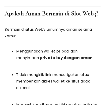
Apakah Aman Bermain di Slot Web3?
Bermain di situs Web3 umumnya aman selama
kamu:
Menggunakan wallet pribadi dan
menyimpan
private key dengan aman
Tidak mengklik link mencurigakan atau
memberikan akses wallet ke situs tidak
dikenal
Memastikan situs memiliki reputasi baik dan