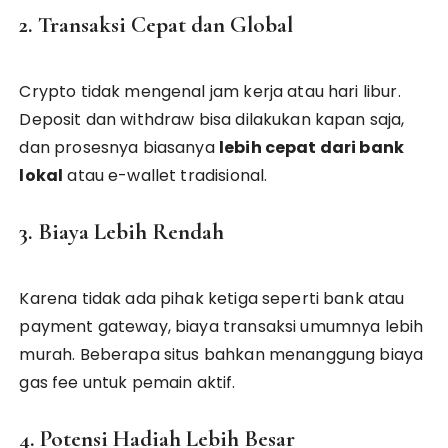
2.
Transaksi Cepat dan Global
Crypto tidak mengenal jam kerja atau hari libur.
Deposit dan withdraw bisa dilakukan kapan saja,
dan prosesnya biasanya
lebih cepat dari bank
lokal
atau e-wallet tradisional.
3.
Biaya Lebih Rendah
Karena tidak ada pihak ketiga seperti bank atau
payment gateway, biaya transaksi umumnya lebih
murah. Beberapa situs bahkan menanggung biaya
gas fee untuk pemain aktif.
4.
Potensi Hadiah Lebih Besar