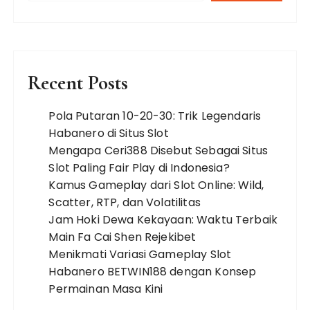
Recent Posts
Pola Putaran 10-20-30: Trik Legendaris
Habanero di Situs Slot
Mengapa Ceri388 Disebut Sebagai Situs
Slot Paling Fair Play di Indonesia?
Kamus Gameplay dari Slot Online: Wild,
Scatter, RTP, dan Volatilitas
Jam Hoki Dewa Kekayaan: Waktu Terbaik
Main Fa Cai Shen Rejekibet
Menikmati Variasi Gameplay Slot
Habanero BETWIN188 dengan Konsep
Permainan Masa Kini