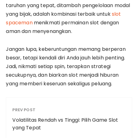
taruhan yang tepat, ditambah pengelolaan modal
yang bijak, adalah kombinasi terbaik untuk
slot
spaceman
menikmati permainan slot dengan
aman dan menyenangkan.
Jangan lupa, keberuntungan memang berperan
besar, tetapi kendali diri Anda jauh lebih penting.
Jadi, nikmati setiap spin, terapkan strategi
secukupnya, dan biarkan slot menjadi hiburan
yang memberi keseruan sekaligus peluang.
PREV POST
Volatilitas Rendah vs Tinggi: Pilih Game Slot
yang Tepat