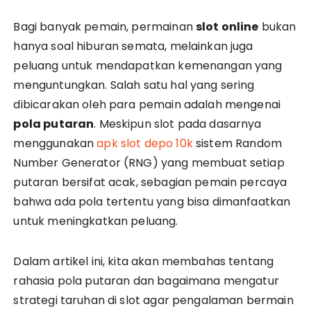
Bagi banyak pemain, permainan
slot online
bukan
hanya soal hiburan semata, melainkan juga
peluang untuk mendapatkan kemenangan yang
menguntungkan. Salah satu hal yang sering
dibicarakan oleh para pemain adalah mengenai
pola putaran
. Meskipun slot pada dasarnya
menggunakan
apk slot depo 10k
sistem Random
Number Generator (RNG) yang membuat setiap
putaran bersifat acak, sebagian pemain percaya
bahwa ada pola tertentu yang bisa dimanfaatkan
untuk meningkatkan peluang.
Dalam artikel ini, kita akan membahas tentang
rahasia pola putaran dan bagaimana mengatur
strategi taruhan di slot agar pengalaman bermain