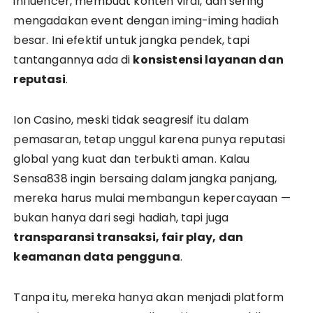
influencer, membuat konten viral, dan sering
mengadakan event dengan iming-iming hadiah
besar. Ini efektif untuk jangka pendek, tapi
tantangannya ada di
konsistensi layanan dan
reputasi
.
Ion Casino, meski tidak seagresif itu dalam
pemasaran, tetap unggul karena punya reputasi
global yang kuat dan terbukti aman. Kalau
Sensa838 ingin bersaing dalam jangka panjang,
mereka harus mulai membangun kepercayaan —
bukan hanya dari segi hadiah, tapi juga
transparansi transaksi, fair play, dan
keamanan data pengguna
.
Tanpa itu, mereka hanya akan menjadi platform