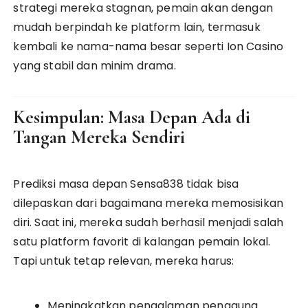
strategi mereka stagnan, pemain akan dengan
mudah berpindah ke platform lain, termasuk
kembali ke nama-nama besar seperti Ion Casino
yang stabil dan minim drama.
Kesimpulan: Masa Depan Ada di
Tangan Mereka Sendiri
Prediksi masa depan Sensa838 tidak bisa
dilepaskan dari bagaimana mereka memosisikan
diri. Saat ini, mereka sudah berhasil menjadi salah
satu platform favorit di kalangan pemain lokal.
Tapi untuk tetap relevan, mereka harus:
Meningkatkan pengalaman pengguna