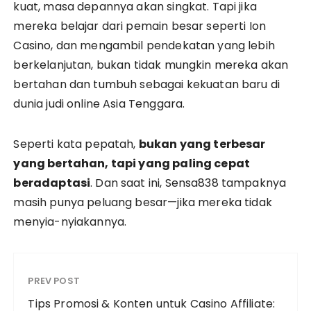
kuat, masa depannya akan singkat. Tapi jika
mereka belajar dari pemain besar seperti Ion
Casino, dan mengambil pendekatan yang lebih
berkelanjutan, bukan tidak mungkin mereka akan
bertahan dan tumbuh sebagai kekuatan baru di
dunia judi online Asia Tenggara.
Seperti kata pepatah,
bukan yang terbesar
yang bertahan, tapi yang paling cepat
beradaptasi
. Dan saat ini, Sensa838 tampaknya
masih punya peluang besar—jika mereka tidak
menyia-nyiakannya.
PREV POST
Tips Promosi & Konten untuk Casino Affiliate: