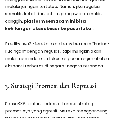
melalui jaringan tertutup. Namun, jika regulasi
semakin ketat dan sistem pengawasan makin
canggih,
platform semacam ini bisa
kehilangan akses besar ke pasar lokal
.
Prediksinya? Mereka akan terus bermain “kucing-
kucingan” dengan regulasi, tapi mungkin akan
mulai memindahkan fokus ke pasar regional atau
ekspansi terbatas di negara-negara tetangga.
3.
Strategi Promosi dan Reputasi
Sensa838 saat ini terkenal karena strategi
promosinya yang agresif. Mereka menggandeng