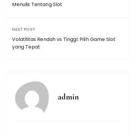
Menulis Tentang Slot
NEXT POST
Volatilitas Rendah vs Tinggi: Pilih Game Slot
yang Tepat
admin