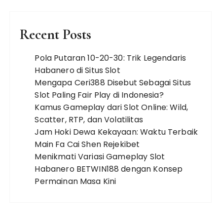
Recent Posts
Pola Putaran 10-20-30: Trik Legendaris
Habanero di Situs Slot
Mengapa Ceri388 Disebut Sebagai Situs
Slot Paling Fair Play di Indonesia?
Kamus Gameplay dari Slot Online: Wild,
Scatter, RTP, dan Volatilitas
Jam Hoki Dewa Kekayaan: Waktu Terbaik
Main Fa Cai Shen Rejekibet
Menikmati Variasi Gameplay Slot
Habanero BETWIN188 dengan Konsep
Permainan Masa Kini