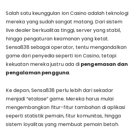
Salah satu keunggulan Ion Casino adalah teknologi
mereka yang sudah sangat matang. Dari sistem
live dealer berkualitas tinggi, server yang stabil,
hingga pengaturan keamanan yang ketat.
Sensa838 sebagai operator, tentu mengandalkan
game dari penyedia seperti Ion Casino, tetapi
kekuatan mereka justru ada di
pengemasan dan
pengalaman pengguna
.
Ke depan, Sensa838 perlu lebih dari sekadar
menjadi “etalase” game. Mereka harus mulai
mengembangkan fitur-fitur tambahan di aplikasi
seperti statistik pemain, fitur komunitas, hingga
sistem loyalitas yang membuat pemain betah.