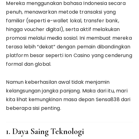
Mereka menggunakan bahasa Indonesia secara
penuh, menawarkan metode transaksi yang
familiar (seperti e-wallet lokal, transfer bank,
hingga voucher digital), serta aktif melakukan
promosi melalui media sosial. Ini membuat mereka
terasa lebih “dekat” dengan pemain dibandingkan
platform besar seperti Ion Casino yang cenderung
formal dan global.
Namun keberhasilan awal tidak menjamin
kelangsungan jangka panjang. Maka dari itu, mari
kita lihat kemungkinan masa depan Sensa838 dari
beberapa sisi penting.
1.
Daya Saing Teknologi