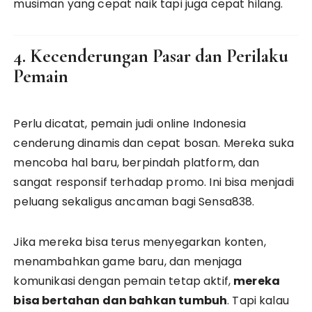
musiman yang cepat naik tapi juga cepat hilang.
4.
Kecenderungan Pasar dan Perilaku
Pemain
Perlu dicatat, pemain judi online Indonesia
cenderung dinamis dan cepat bosan. Mereka suka
mencoba hal baru, berpindah platform, dan
sangat responsif terhadap promo. Ini bisa menjadi
peluang sekaligus ancaman bagi Sensa838.
Jika mereka bisa terus menyegarkan konten,
menambahkan game baru, dan menjaga
komunikasi dengan pemain tetap aktif,
mereka
bisa bertahan dan bahkan tumbuh
. Tapi kalau