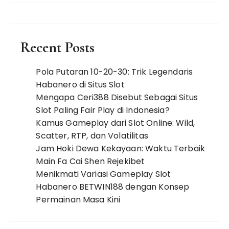
Recent Posts
Pola Putaran 10-20-30: Trik Legendaris
Habanero di Situs Slot
Mengapa Ceri388 Disebut Sebagai Situs
Slot Paling Fair Play di Indonesia?
Kamus Gameplay dari Slot Online: Wild,
Scatter, RTP, dan Volatilitas
Jam Hoki Dewa Kekayaan: Waktu Terbaik
Main Fa Cai Shen Rejekibet
Menikmati Variasi Gameplay Slot
Habanero BETWIN188 dengan Konsep
Permainan Masa Kini