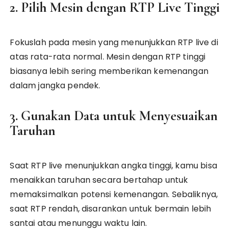
2. Pilih Mesin dengan RTP Live Tinggi
Fokuslah pada mesin yang menunjukkan RTP live di
atas rata-rata normal. Mesin dengan RTP tinggi
biasanya lebih sering memberikan kemenangan
dalam jangka pendek.
3. Gunakan Data untuk Menyesuaikan
Taruhan
Saat RTP live menunjukkan angka tinggi, kamu bisa
menaikkan taruhan secara bertahap untuk
memaksimalkan potensi kemenangan. Sebaliknya,
saat RTP rendah, disarankan untuk bermain lebih
santai atau menunggu waktu lain.