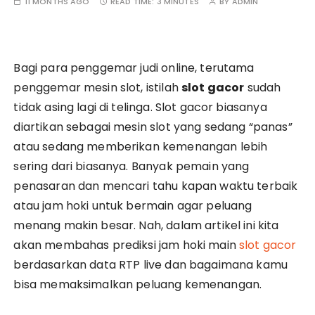
11 MONTHS AGO
READ TIME:
3 MINUTES
BY
ADMIN
Bagi para penggemar judi online, terutama
penggemar mesin slot, istilah
slot gacor
sudah
tidak asing lagi di telinga. Slot gacor biasanya
diartikan sebagai mesin slot yang sedang “panas”
atau sedang memberikan kemenangan lebih
sering dari biasanya. Banyak pemain yang
penasaran dan mencari tahu kapan waktu terbaik
atau jam hoki untuk bermain agar peluang
menang makin besar. Nah, dalam artikel ini kita
akan membahas prediksi jam hoki main
slot gacor
berdasarkan data RTP live dan bagaimana kamu
bisa memaksimalkan peluang kemenangan.