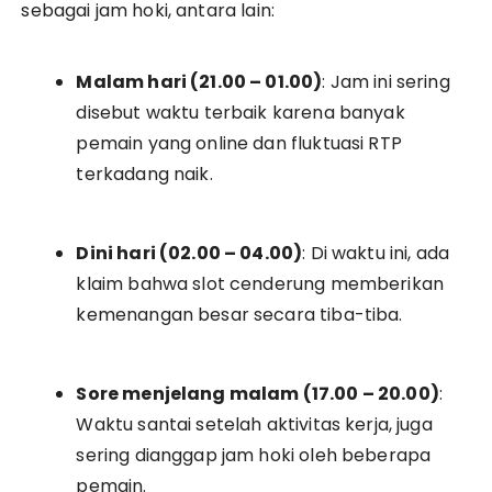
sebagai jam hoki, antara lain:
Malam hari (21.00 – 01.00)
: Jam ini sering
disebut waktu terbaik karena banyak
pemain yang online dan fluktuasi RTP
terkadang naik.
Dini hari (02.00 – 04.00)
: Di waktu ini, ada
klaim bahwa slot cenderung memberikan
kemenangan besar secara tiba-tiba.
Sore menjelang malam (17.00 – 20.00)
:
Waktu santai setelah aktivitas kerja, juga
sering dianggap jam hoki oleh beberapa
pemain.