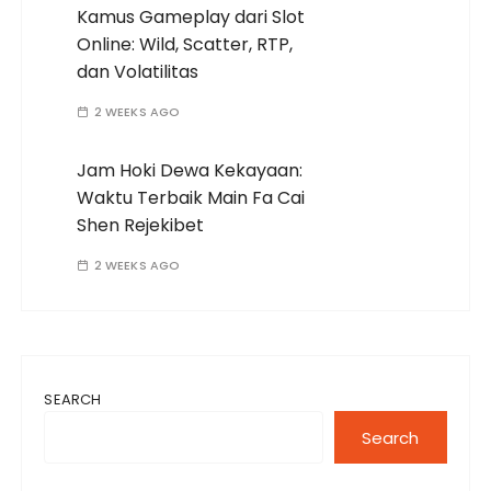
Kamus Gameplay dari Slot
Online: Wild, Scatter, RTP,
dan Volatilitas
2 WEEKS AGO
Jam Hoki Dewa Kekayaan:
Waktu Terbaik Main Fa Cai
Shen Rejekibet
2 WEEKS AGO
SEARCH
Search