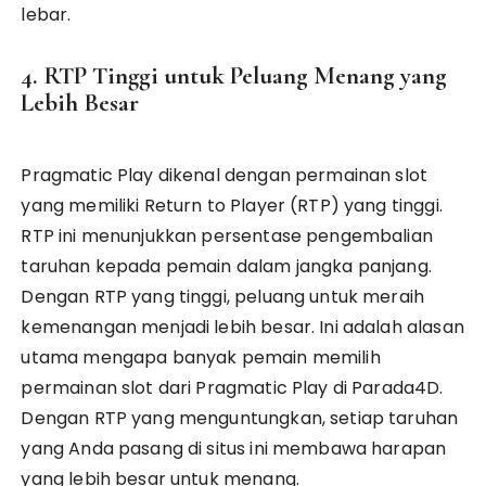
lebar.
4. RTP Tinggi untuk Peluang Menang yang
Lebih Besar
Pragmatic Play dikenal dengan permainan slot
yang memiliki Return to Player (RTP) yang tinggi.
RTP ini menunjukkan persentase pengembalian
taruhan kepada pemain dalam jangka panjang.
Dengan RTP yang tinggi, peluang untuk meraih
kemenangan menjadi lebih besar. Ini adalah alasan
utama mengapa banyak pemain memilih
permainan slot dari Pragmatic Play di Parada4D.
Dengan RTP yang menguntungkan, setiap taruhan
yang Anda pasang di situs ini membawa harapan
yang lebih besar untuk menang.