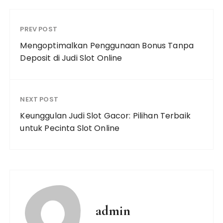
PREV POST
Mengoptimalkan Penggunaan Bonus Tanpa
Deposit di Judi Slot Online
NEXT POST
Keunggulan Judi Slot Gacor: Pilihan Terbaik
untuk Pecinta Slot Online
admin