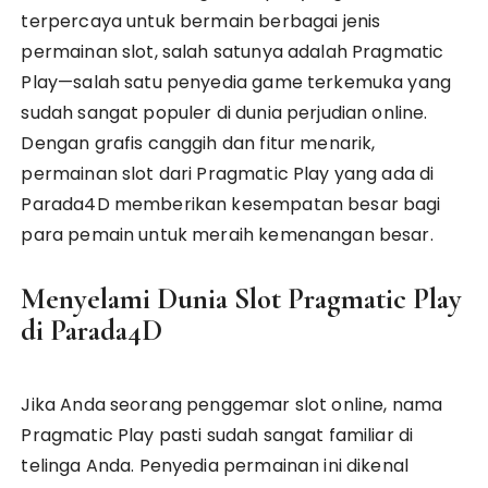
terpercaya untuk bermain berbagai jenis
permainan slot, salah satunya adalah Pragmatic
Play—salah satu penyedia game terkemuka yang
sudah sangat populer di dunia perjudian online.
Dengan grafis canggih dan fitur menarik,
permainan slot dari Pragmatic Play yang ada di
Parada4D memberikan kesempatan besar bagi
para pemain untuk meraih kemenangan besar.
Menyelami Dunia Slot Pragmatic Play
di Parada4D
Jika Anda seorang penggemar slot online, nama
Pragmatic Play pasti sudah sangat familiar di
telinga Anda. Penyedia permainan ini dikenal