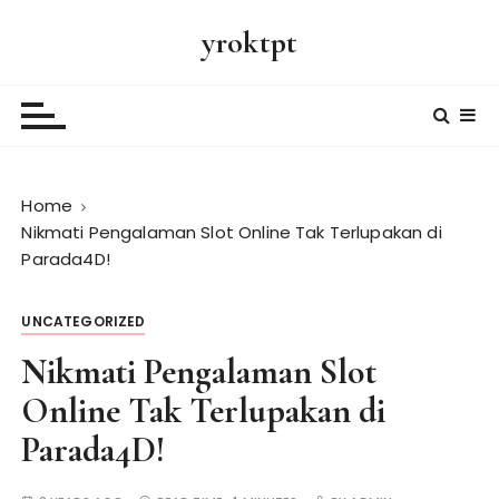
S
yroktpt
k
i
p
t
o
c
Home
o
Nikmati Pengalaman Slot Online Tak Terlupakan di
n
Parada4D!
t
e
n
UNCATEGORIZED
t
Nikmati Pengalaman Slot
Online Tak Terlupakan di
Parada4D!