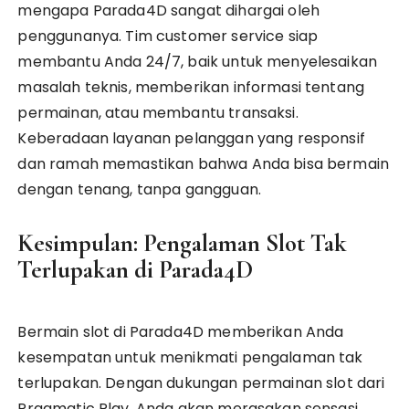
mengapa Parada4D sangat dihargai oleh
penggunanya. Tim customer service siap
membantu Anda 24/7, baik untuk menyelesaikan
masalah teknis, memberikan informasi tentang
permainan, atau membantu transaksi.
Keberadaan layanan pelanggan yang responsif
dan ramah memastikan bahwa Anda bisa bermain
dengan tenang, tanpa gangguan.
Kesimpulan: Pengalaman Slot Tak
Terlupakan di Parada4D
Bermain slot di Parada4D memberikan Anda
kesempatan untuk menikmati pengalaman tak
terlupakan. Dengan dukungan permainan slot dari
Pragmatic Play, Anda akan merasakan sensasi