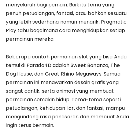
menyeluruh bagi pemain. Baik itu tema yang
penuh petualangan, fantasi, atau bahkan sesuatu
yang lebih sederhana namun menarik, Pragmatic
Play tahu bagaimana cara menghidupkan setiap
permainan mereka.
Beberapa contoh permainan slot yang bisa Anda
temui di Parada4D adalah Sweet Bonanza, The
Dog House, dan Great Rhino Megaways. Semua
permainan ini menawarkan desain grafis yang
sangat cantik, serta animasi yang membuat
permainan semakin hidup. Tema-tema seperti
petualangan, kehidupan liar, dan fantasi, mampu
mengundang rasa penasaran dan membuat Anda
ingin terus bermain.