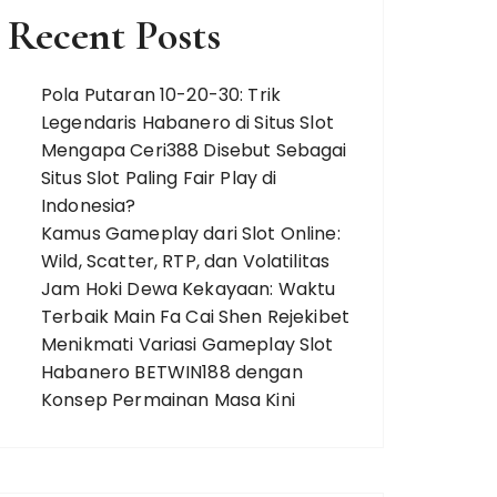
Recent Posts
Pola Putaran 10-20-30: Trik
Legendaris Habanero di Situs Slot
Mengapa Ceri388 Disebut Sebagai
Situs Slot Paling Fair Play di
Indonesia?
Kamus Gameplay dari Slot Online:
Wild, Scatter, RTP, dan Volatilitas
Jam Hoki Dewa Kekayaan: Waktu
Terbaik Main Fa Cai Shen Rejekibet
Menikmati Variasi Gameplay Slot
Habanero BETWIN188 dengan
Konsep Permainan Masa Kini