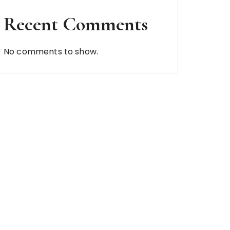
Recent Comments
No comments to show.