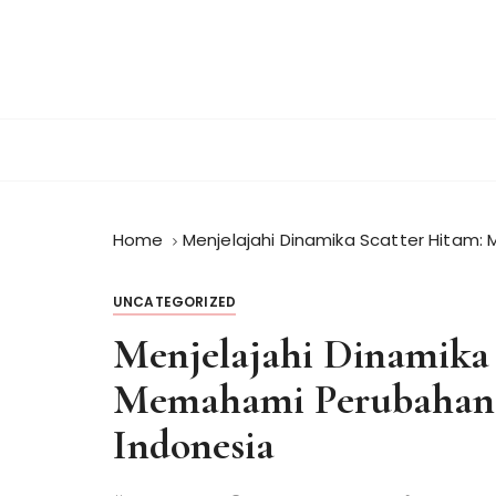
S
k
i
p
t
o
c
o
n
Home
Menjelajahi Dinamika Scatter Hitam:
t
e
UNCATEGORIZED
n
Menjelajahi Dinamika 
t
Memahami Perubahan d
Indonesia