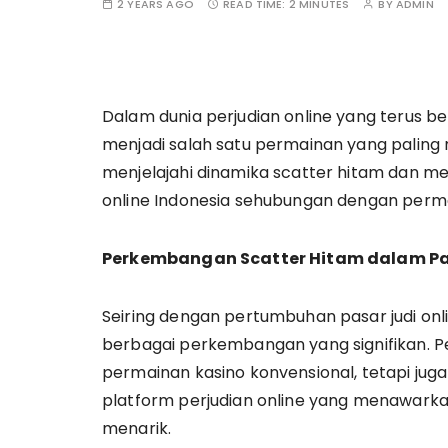
2 YEARS AGO
READ TIME:
2 MINUTES
BY
ADMIN
Dalam dunia perjudian online yang terus b
menjadi salah satu permainan yang paling m
menjelajahi dinamika scatter hitam dan me
online Indonesia sehubungan dengan permai
Perkembangan Scatter Hitam dalam Pas
Seiring dengan pertumbuhan pasar judi onli
berbagai perkembangan yang signifikan. Per
permainan kasino konvensional, tetapi juga 
platform perjudian online yang menawark
menarik.