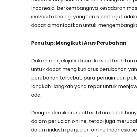
Indonesia, berkembangnya kesadaran masya
inovasi teknologi yang terus berlanjut ad
dapat dimanfaatkan untuk mengembangkan 
Penutup: Mengikuti Arus Perubahan
Dalam menjelajahi dinamika scatter hitam d
untuk dapat mengikuti arus perubahan ya
perubahan tersebut, para pemain dan pelak
langkah-langkah yang tepat untuk menja
ada.
Dengan demikian, scatter hitam tidak hany
dalam perjudian online, tetapi juga merup
dalam industri perjudian online Indonesia