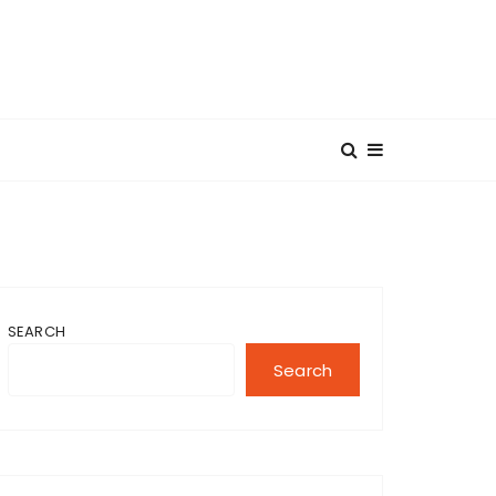
SEARCH
Search