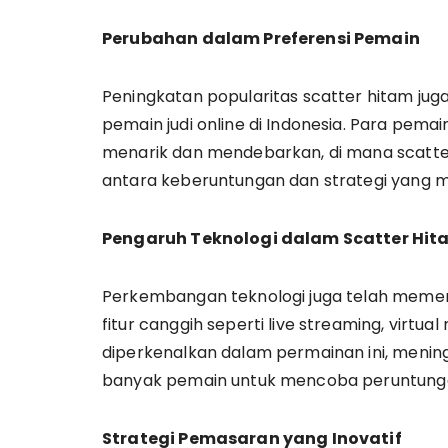
Perubahan dalam Preferensi Pemain
Peningkatan popularitas scatter hitam j
pemain judi online di Indonesia. Para pe
menarik dan mendebarkan, di mana scatt
antara keberuntungan dan strategi yang 
Pengaruh Teknologi dalam Scatter Hit
Perkembangan teknologi juga telah memeng
fitur canggih seperti live streaming, virtua
diperkenalkan dalam permainan ini, meni
banyak pemain untuk mencoba peruntunga
Strategi Pemasaran yang Inovatif