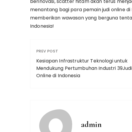
berinovasi, scatter hitam akan terus menj
menantang bagi para pemain judi online di 
memberikan wawasan yang berguna tentang
Indonesia!
PREV POST
Kesiapan Infrastruktur Teknologi untuk
Mendukung Pertumbuhan Industri 39Judi
Online di Indonesia
admin