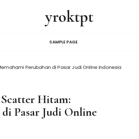
yroktpt
SAMPLE PAGE
 Memahami Perubahan di Pasar Judi Online Indonesia
Scatter Hitam:
i Pasar Judi Online