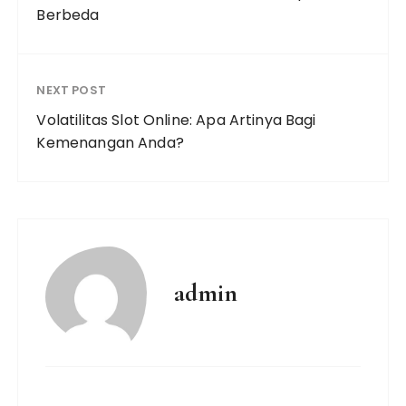
Berbeda
NEXT POST
Volatilitas Slot Online: Apa Artinya Bagi
Kemenangan Anda?
admin