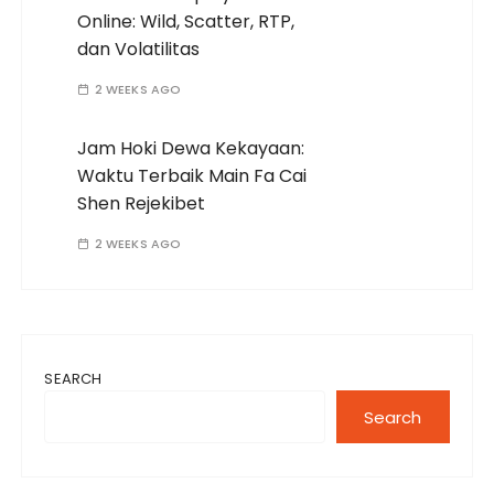
Online: Wild, Scatter, RTP,
dan Volatilitas
2 WEEKS AGO
Jam Hoki Dewa Kekayaan:
Waktu Terbaik Main Fa Cai
Shen Rejekibet
2 WEEKS AGO
SEARCH
Search