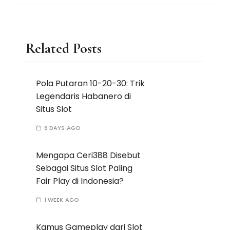
Related Posts
Pola Putaran 10-20-30: Trik
Legendaris Habanero di
Situs Slot
6 DAYS AGO
Mengapa Ceri388 Disebut
Sebagai Situs Slot Paling
Fair Play di Indonesia?
1 WEEK AGO
Kamus Gameplay dari Slot