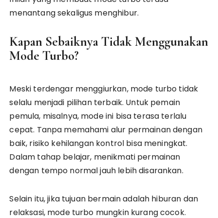
menantang sekaligus menghibur.
Kapan Sebaiknya Tidak Menggunakan
Mode Turbo?
Meski terdengar menggiurkan, mode turbo tidak
selalu menjadi pilihan terbaik. Untuk pemain
pemula, misalnya, mode ini bisa terasa terlalu
cepat. Tanpa memahami alur permainan dengan
baik, risiko kehilangan kontrol bisa meningkat.
Dalam tahap belajar, menikmati permainan
dengan tempo normal jauh lebih disarankan.
Selain itu, jika tujuan bermain adalah hiburan dan
relaksasi, mode turbo mungkin kurang cocok.