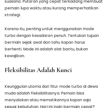
suasana. Putaran yang cepat terkadang membuat
pemain lupa waktu atau kurang memperhatikan
strategi.
Karena itu, penting untuk menggunakan mode
turbo dengan kesadaran penuh. Tentukan tujuan
bermain sejak awal dan tahu kapan harus
berhenti. Mode ini adalah alat bantu, bukan
kewajiban.
Fleksibilitas Adalah Kunci
Keunggulan utama dari fitur mode turbo di dewa
muda adalah fleksibilitasnya. Pemain bisa
menyalakan atau mematikannya kapan saja
sesuai kebutuhan. Hari ini ingin bermain cepat?