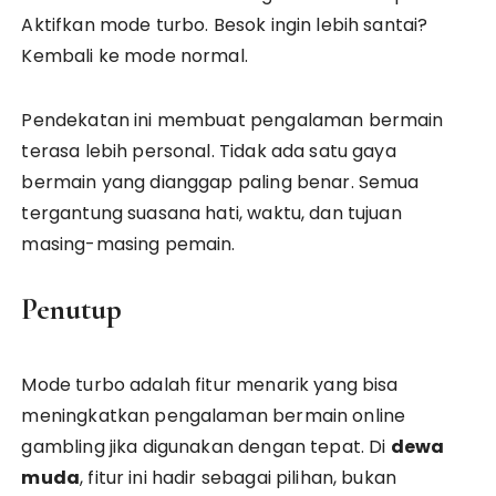
Aktifkan mode turbo. Besok ingin lebih santai?
Kembali ke mode normal.
Pendekatan ini membuat pengalaman bermain
terasa lebih personal. Tidak ada satu gaya
bermain yang dianggap paling benar. Semua
tergantung suasana hati, waktu, dan tujuan
masing-masing pemain.
Penutup
Mode turbo adalah fitur menarik yang bisa
meningkatkan pengalaman bermain online
gambling jika digunakan dengan tepat. Di
dewa
muda
, fitur ini hadir sebagai pilihan, bukan