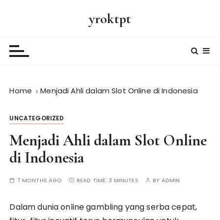
S
yroktpt
k
i
p
t
o
c
Home
Menjadi Ahli dalam Slot Online di Indonesia
o
n
t
UNCATEGORIZED
e
Menjadi Ahli dalam Slot Online
n
t
di Indonesia
7 MONTHS AGO
READ TIME:
3 MINUTES
BY
ADMIN
Dalam dunia online gambling yang serba cepat,