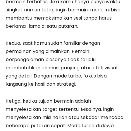
bermain terbatas. Jika kamu hanya punya waktu
singkat namun tetap ingin bermain, mode ini bisa
membantu memaksimalkan sesi tanpa harus
berlama-lama di satu putaran.
Kedua, saat kamu sudah familiar dengan
permainan yang dimainkan. Pemain
berpengalaman biasanya tidak terlalu
membutuhkan animasi panjang atau efek visual
yang detail. Dengan mode turbo, fokus bisa
langsung ke hasil dan strategi.
Ketiga, ketika tujuan bermain adalah
menyelesaikan target tertentu. Misalnya, ingin
menyelesaikan misi harian atau sekadar mencoba
beberapa putaran cepat. Mode turbo di dewa