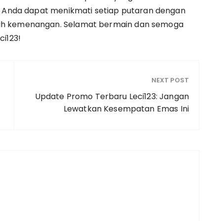
n, Anda dapat menikmati setiap putaran dengan
ih kemenangan. Selamat bermain dan semoga
ci123!
NEXT POST
Update Promo Terbaru Leci123: Jangan
Lewatkan Kesempatan Emas Ini