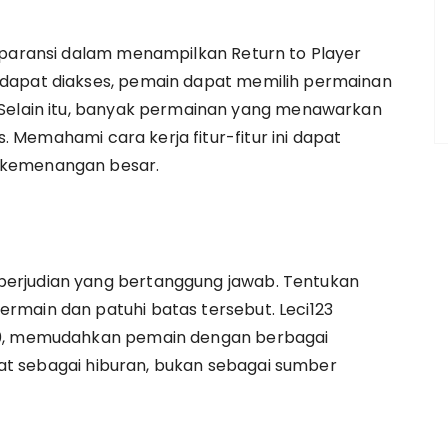
sparansi dalam menampilkan Return to Player
 dapat diakses, pemain dapat memilih permainan
 Selain itu, banyak permainan yang menawarkan
rs. Memahami cara kerja fitur-fitur ini dapat
 kemenangan besar.
erjudian yang bertanggung jawab. Tentukan
rmain dan patuhi batas tersebut. Leci123
000, memudahkan pemain dengan berbagai
ihat sebagai hiburan, bukan sebagai sumber