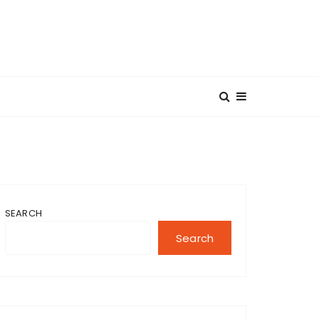
SEARCH
Search