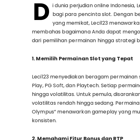
D
i dunia perjudian online Indonesia,
bagi para pencinta slot. Dengan 
yang memikat, Leci123 menawarkan l
membahas bagaimana Anda dapat mengopt
dari pemilihan permainan hingga strategi b
1. Memilih Permainan Slot yang Tepat
Leci123 menyediakan beragam permainan s
Play, PG Soft, dan Playtech. Setiap permaina
hingga volatilitas. Untuk pemula, disaran
volatilitas rendah hingga sedang. Permaina
Olympus” menawarkan gameplay yang mu
konsisten.
2. Memahami Fitur Bonus dan RTP