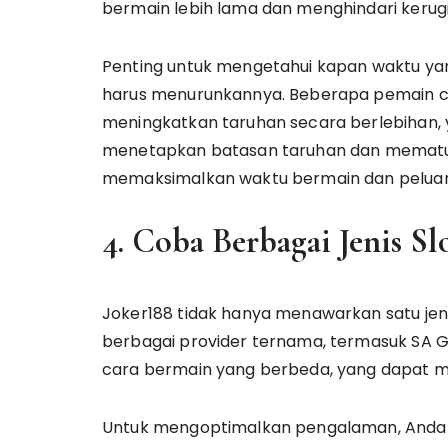
bermain lebih lama dan menghindari kerugi
Penting untuk mengetahui kapan waktu ya
harus menurunkannya. Beberapa pemain ce
meningkatkan taruhan secara berlebihan, 
menetapkan batasan taruhan dan mematu
memaksimalkan waktu bermain dan pelua
4. Coba Berbagai Jenis Sl
Joker188 tidak hanya menawarkan satu jeni
berbagai provider ternama, termasuk SA Gami
cara bermain yang berbeda, yang dapat m
Untuk mengoptimalkan pengalaman, Anda b