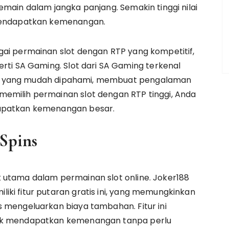
ain dalam jangka panjang. Semakin tinggi nilai
mendapatkan kemenangan.
ai permainan slot dengan RTP yang kompetitif,
ti SA Gaming. Slot dari SA Gaming terkenal
stem yang mudah dipahami, membuat pengalaman
milih permainan slot dengan RTP tinggi, Anda
apatkan kemenangan besar.
 Spins
rik utama dalam permainan slot online. Joker188
i fitur putaran gratis ini, yang memungkinkan
mengeluarkan biaya tambahan. Fitur ini
uk mendapatkan kemenangan tanpa perlu