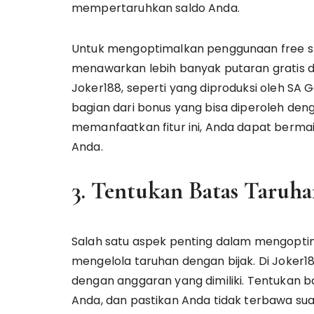
mempertaruhkan saldo Anda.
Untuk mengoptimalkan penggunaan free sp
menawarkan lebih banyak putaran gratis 
Joker188, seperti yang diproduksi oleh SA 
bagian dari bonus yang bisa diperoleh de
memanfaatkan fitur ini, Anda dapat berma
Anda.
3. Tentukan Batas Taruha
Salah satu aspek penting dalam mengopti
mengelola taruhan dengan bijak. Di Joker1
dengan anggaran yang dimiliki. Tentukan
Anda, dan pastikan Anda tidak terbawa su