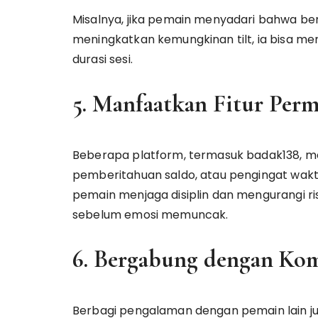
Misalnya, jika pemain menyadari bahwa berma
meningkatkan kemungkinan tilt, ia bisa me
durasi sesi.
5. Manfaatkan Fitur Per
Beberapa platform, termasuk badak138, memi
pemberitahuan saldo, atau pengingat waktu
pemain menjaga disiplin dan mengurangi ris
sebelum emosi memuncak.
6. Bergabung dengan Kom
Berbagi pengalaman dengan pemain lain jug