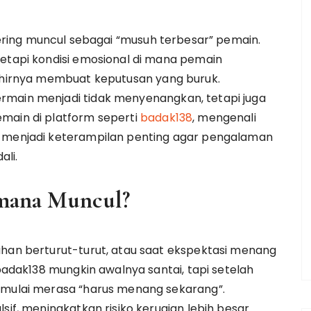
ring muncul sebagai “musuh terbesar” pemain.
tetapi kondisi emosional di mana pemain
akhirnya membuat keputusan yang buruk.
rmain menjadi tidak menyenangkan, tetapi juga
main di platform seperti
badak138
, mengenali
a menjadi keterampilan penting agar pengalaman
li.
imana Muncul?
ahan berturut-turut, atau saat ekspektasi menang
 badak138 mungkin awalnya santai, tapi setelah
a mulai merasa “harus menang sekarang”.
sif, meningkatkan risiko kerugian lebih besar.