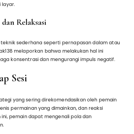
 layar.
dan Relaksasi
 teknik sederhana seperti pernapasan dalam atau
dak138 melaporkan bahwa melakukan hal ini
ga konsentrasi dan mengurangi impuls negatif.
ap Sesi
tegi yang sering direkomendasikan oleh pemain
 jenis permainan yang dimainkan, dan reaksi
 ini, pemain dapat mengenali pola dan
n.