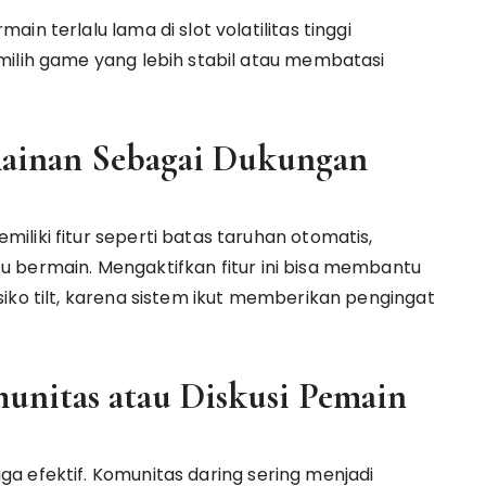
in terlalu lama di slot volatilitas tinggi
milih game yang lebih stabil atau membatasi
mainan Sebagai Dukungan
liki fitur seperti batas taruhan otomatis,
 bermain. Mengaktifkan fitur ini bisa membantu
iko tilt, karena sistem ikut memberikan pengingat
unitas atau Diskusi Pemain
a efektif. Komunitas daring sering menjadi