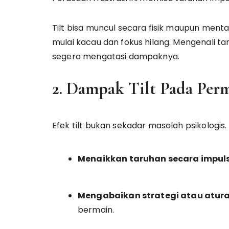
Tilt bisa muncul secara fisik maupun menta
mulai kacau dan fokus hilang. Mengenali ta
segera mengatasi dampaknya.
2. Dampak Tilt Pada Per
Efek tilt bukan sekadar masalah psikologis.
Menaikkan taruhan secara impuls
Mengabaikan strategi atau aturan
bermain.