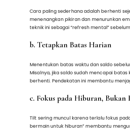
Cara paling sederhana adalah berhenti sej
menenangkan pikiran dan menurunkan em
teknik ini sebagai “refresh mental” sebelu
b. Tetapkan Batas Harian
Menentukan batas waktu dan saldo sebel
Misalnya, jika saldo sudah mencapai batas
berhenti. Pendekatan ini membantu menjaga
c. Fokus pada Hiburan, Bukan 
Tilt sering muncul karena terlalu fokus 
bermain untuk hiburan” membantu menguran