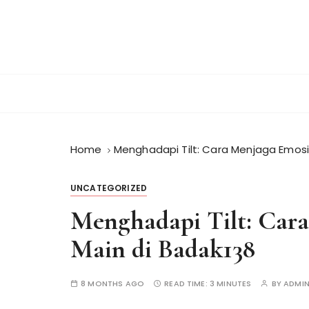
S
k
i
p
t
o
c
o
n
Home
Menghadapi Tilt: Cara Menjaga Emosi
t
e
UNCATEGORIZED
n
Menghadapi Tilt: Car
t
Main di Badak138
8 MONTHS AGO
READ TIME:
3 MINUTES
BY
ADMI