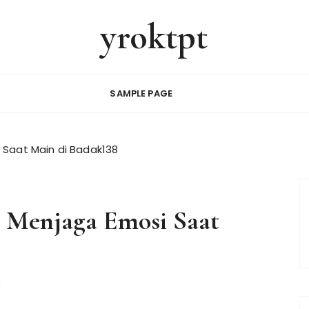
yroktpt
SAMPLE PAGE
 Saat Main di Badak138
a Menjaga Emosi Saat
N