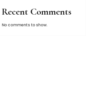
Recent Comments
No comments to show.