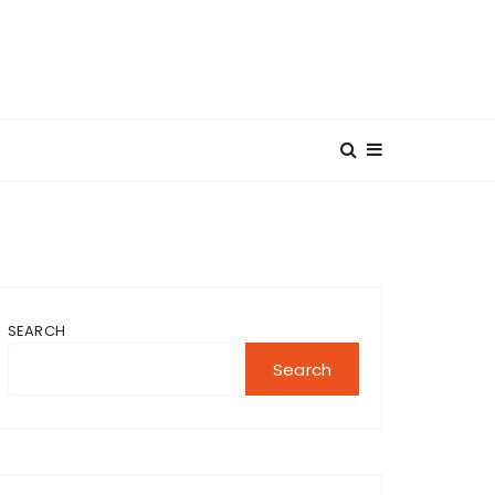
SEARCH
Search