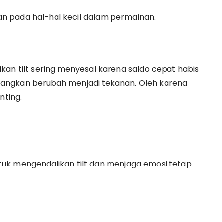
an pada hal-hal kecil dalam permainan.
kan tilt sering menyesal karena saldo cepat habis
angkan berubah menjadi tekanan. Oleh karena
nting.
uk mengendalikan tilt dan menjaga emosi tetap