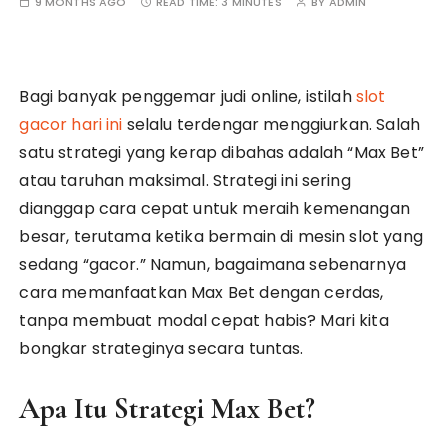
9 MONTHS AGO
READ TIME:
3 MINUTES
BY
ADMIN
Bagi banyak penggemar judi online, istilah
slot
gacor hari ini
selalu terdengar menggiurkan. Salah
satu strategi yang kerap dibahas adalah “Max Bet”
atau taruhan maksimal. Strategi ini sering
dianggap cara cepat untuk meraih kemenangan
besar, terutama ketika bermain di mesin slot yang
sedang “gacor.” Namun, bagaimana sebenarnya
cara memanfaatkan Max Bet dengan cerdas,
tanpa membuat modal cepat habis? Mari kita
bongkar strateginya secara tuntas.
Apa Itu Strategi Max Bet?