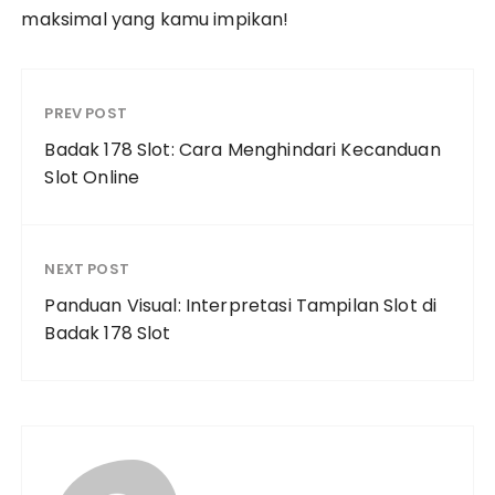
maksimal yang kamu impikan!
PREV POST
Badak 178 Slot: Cara Menghindari Kecanduan
Slot Online
NEXT POST
Panduan Visual: Interpretasi Tampilan Slot di
Badak 178 Slot