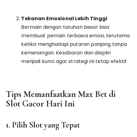
Tekanan Emosional Lebih Tinggi
Bermain dengan taruhan besar bisa
membuat pemain terbawa emosi, terutama
ketika menghadapi putaran panjang tanpa
kemenangan. Kesabaran dan disiplin
menjadi kunci agar strategi ini tetap efektif.
Tips Memanfaatkan Max Bet di
Slot Gacor Hari Ini
1. Pilih Slot yang Tepat