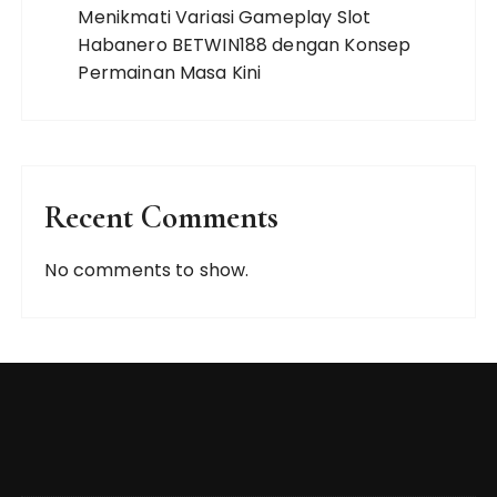
Menikmati Variasi Gameplay Slot
Habanero BETWIN188 dengan Konsep
Permainan Masa Kini
Recent Comments
No comments to show.