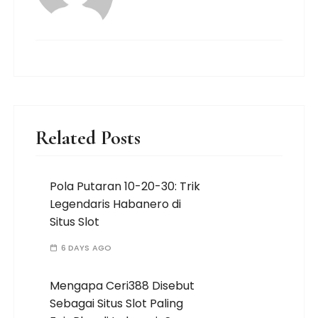
Related Posts
Pola Putaran 10-20-30: Trik
Legendaris Habanero di
Situs Slot
6 DAYS AGO
Mengapa Ceri388 Disebut
Sebagai Situs Slot Paling