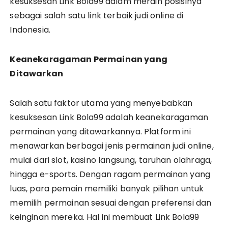
kesuksesan Link Bola99 dalam meraih posisinya
sebagai salah satu link terbaik judi online di
Indonesia.
Keanekaragaman Permainan yang
Ditawarkan
Salah satu faktor utama yang menyebabkan
kesuksesan Link Bola99 adalah keanekaragaman
permainan yang ditawarkannya. Platform ini
menawarkan berbagai jenis permainan judi online,
mulai dari slot, kasino langsung, taruhan olahraga,
hingga e-sports. Dengan ragam permainan yang
luas, para pemain memiliki banyak pilihan untuk
memilih permainan sesuai dengan preferensi dan
keinginan mereka. Hal ini membuat Link Bola99