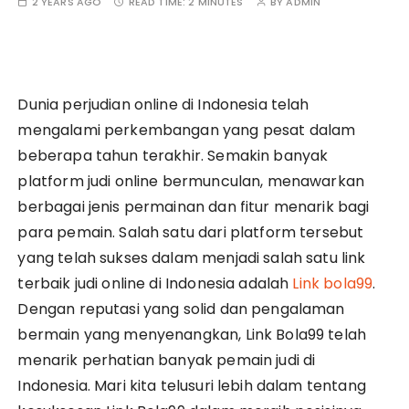
2 YEARS AGO
READ TIME:
2 MINUTES
BY
ADMIN
Dunia perjudian online di Indonesia telah
mengalami perkembangan yang pesat dalam
beberapa tahun terakhir. Semakin banyak
platform judi online bermunculan, menawarkan
berbagai jenis permainan dan fitur menarik bagi
para pemain. Salah satu dari platform tersebut
yang telah sukses dalam menjadi salah satu link
terbaik judi online di Indonesia adalah
Link bola99
.
Dengan reputasi yang solid dan pengalaman
bermain yang menyenangkan, Link Bola99 telah
menarik perhatian banyak pemain judi di
Indonesia. Mari kita telusuri lebih dalam tentang