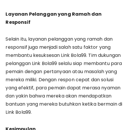
Layanan Pelanggan yang Ramah dan
Responsif
Selain itu, layanan pelanggan yang ramah dan
responsif juga menjadi salah satu faktor yang
membantu kesuksesan Link Bola99. Tim dukungan
pelanggan Link Bola99 selalu siap membantu para
pemain dengan pertanyaan atau masalah yang
mereka miliki. Dengan respon cepat dan solusi
yang efektif, para pemain dapat merasa nyaman
dan yakin bahwa mereka akan mendapatkan
bantuan yang mereka butuhkan ketika bermain di
Link Bola99.
Kesimpulan