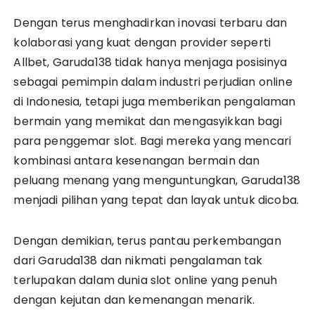
Dengan terus menghadirkan inovasi terbaru dan
kolaborasi yang kuat dengan provider seperti
Allbet, Garuda138 tidak hanya menjaga posisinya
sebagai pemimpin dalam industri perjudian online
di Indonesia, tetapi juga memberikan pengalaman
bermain yang memikat dan mengasyikkan bagi
para penggemar slot. Bagi mereka yang mencari
kombinasi antara kesenangan bermain dan
peluang menang yang menguntungkan, Garuda138
menjadi pilihan yang tepat dan layak untuk dicoba.
Dengan demikian, terus pantau perkembangan
dari Garuda138 dan nikmati pengalaman tak
terlupakan dalam dunia slot online yang penuh
dengan kejutan dan kemenangan menarik.