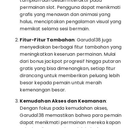
tampilan dan desain interaktif pada
permainan slot. Pengguna dapat menikmati
grafis yang menawan dan animasi yang
halus, menciptakan pengalaman visual yang
memikat selama sesi bermain.
Fitur-Fitur Tambahan
: Garuda138 juga
menyediakan berbagai fitur tambahan yang
meningkatkan keseruan permainan. Mulai
dari bonus jackpot progresif hingga putaran
gratis yang bisa dimenangkan, setiap fitur
dirancang untuk memberikan peluang lebih
besar kepada pemain untuk meraih
kemenangan besar.
Kemudahan Akses dan Keamanan
:
Dengan fokus pada kemudahan akses,
Garuda138 memastikan bahwa para pemain
dapat menikmati permainan mereka kapan