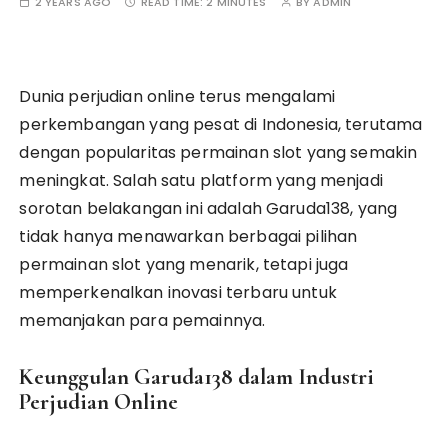
2 YEARS AGO
READ TIME:
2 MINUTES
BY
ADMIN
Dunia perjudian online terus mengalami
perkembangan yang pesat di Indonesia, terutama
dengan popularitas permainan slot yang semakin
meningkat. Salah satu platform yang menjadi
sorotan belakangan ini adalah Garuda138, yang
tidak hanya menawarkan berbagai pilihan
permainan slot yang menarik, tetapi juga
memperkenalkan inovasi terbaru untuk
memanjakan para pemainnya.
Keunggulan Garuda138 dalam Industri
Perjudian Online