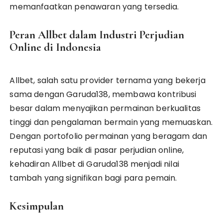
memanfaatkan penawaran yang tersedia.
Peran Allbet dalam Industri Perjudian
Online di Indonesia
Allbet, salah satu provider ternama yang bekerja
sama dengan Garuda138, membawa kontribusi
besar dalam menyajikan permainan berkualitas
tinggi dan pengalaman bermain yang memuaskan.
Dengan portofolio permainan yang beragam dan
reputasi yang baik di pasar perjudian online,
kehadiran Allbet di Garuda138 menjadi nilai
tambah yang signifikan bagi para pemain.
Kesimpulan