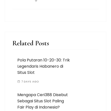
Related Posts
Pola Putaran 10-20-30: Trik
Legendaris Habanero di
Situs Slot
7 DAYS AGO
Mengapa Ceri388 Disebut
Sebagai Situs Slot Paling
Fair Play di Indonesia?