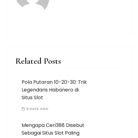
Related Posts
Pola Putaran 10-20-30: Trik
Legendaris Habanero di
Situs Slot
5 DAYS AGO
Mengapa Ceri388 Disebut
Sebagai Situs Slot Paling