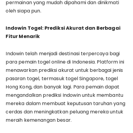
permainan yang mudah dipahami dan dinikmati
oleh siapa pun.
Indowin Togel: Prediksi Akurat dan Berbagai
Fitur Menarik
Indowin telah menjadi destinasi terpercaya bagi
para pemain togel online di Indonesia. Platform ini
menawarkan prediksi akurat untuk berbagai jenis
pasaran togel, termasuk togel Singapore, togel
Hong Kong, dan banyak lagi. Para pemain dapat
mengandalkan prediksi Indowin untuk membantu
mereka dalam membuat keputusan taruhan yang
cerdas dan meningkatkan peluang mereka untuk
meraih kemenangan besar.