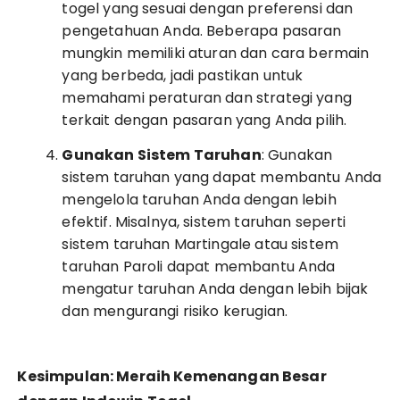
togel yang sesuai dengan preferensi dan
pengetahuan Anda. Beberapa pasaran
mungkin memiliki aturan dan cara bermain
yang berbeda, jadi pastikan untuk
memahami peraturan dan strategi yang
terkait dengan pasaran yang Anda pilih.
Gunakan Sistem Taruhan
: Gunakan
sistem taruhan yang dapat membantu Anda
mengelola taruhan Anda dengan lebih
efektif. Misalnya, sistem taruhan seperti
sistem taruhan Martingale atau sistem
taruhan Paroli dapat membantu Anda
mengatur taruhan Anda dengan lebih bijak
dan mengurangi risiko kerugian.
Kesimpulan: Meraih Kemenangan Besar