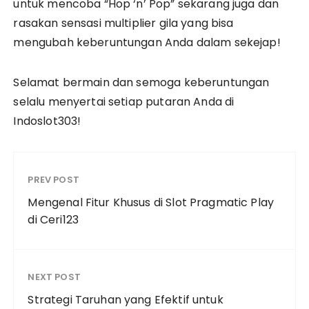
untuk mencoba “Hop ‘n’ Pop” sekarang juga dan
rasakan sensasi multiplier gila yang bisa
mengubah keberuntungan Anda dalam sekejap!
Selamat bermain dan semoga keberuntungan
selalu menyertai setiap putaran Anda di
Indoslot303!
PREV POST
Mengenal Fitur Khusus di Slot Pragmatic Play
di Ceri123
NEXT POST
Strategi Taruhan yang Efektif untuk