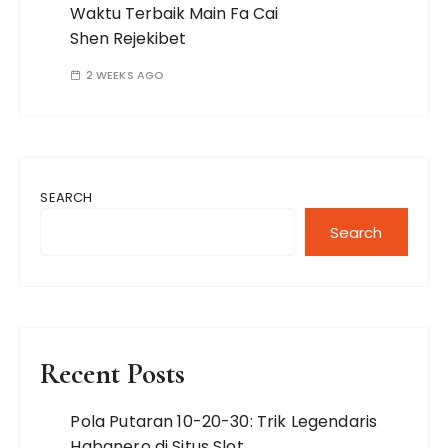
Waktu Terbaik Main Fa Cai
Shen Rejekibet
2 WEEKS AGO
SEARCH
Search
Recent Posts
Pola Putaran 10-20-30: Trik Legendaris
Habanero di Situs Slot