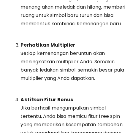
menang akan meledak dan hilang, memberi
ruang untuk simbol baru turun dan bisa
membentuk kombinasi kemenangan baru.
Perhatikan Multiplier
Setiap kemenangan beruntun akan
meningkatkan multiplier Anda. Semakin
banyak ledakan simbol, semakin besar pula
multiplier yang Anda dapatkan.
Aktifkan Fitur Bonus
Jika berhasil mengumpulkan simbol
tertentu, Anda bisa memicu fitur free spin
yang memberikan kesempatan tambahan
untuk mendapatkan kemenangan dengan