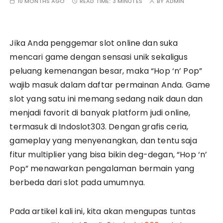
10 MONTHS AGO
READ TIME:
3 MINUTES
BY
ADMIN
Jika Anda penggemar slot online dan suka
mencari game dengan sensasi unik sekaligus
peluang kemenangan besar, maka “Hop ‘n’ Pop”
wajib masuk dalam daftar permainan Anda. Game
slot yang satu ini memang sedang naik daun dan
menjadi favorit di banyak platform judi online,
termasuk di Indoslot303. Dengan grafis ceria,
gameplay yang menyenangkan, dan tentu saja
fitur multiplier yang bisa bikin deg-degan, “Hop ‘n’
Pop” menawarkan pengalaman bermain yang
berbeda dari slot pada umumnya.
Pada artikel kali ini, kita akan mengupas tuntas