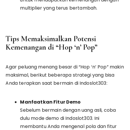
multiplier yang terus bertambah.
Tips Memaksimalkan Potensi
Kemenangan di “Hop ‘n’ Pop”
Agar peluang menang besar di “Hop ‘n’ Pop” makin
maksimal, berikut beberapa strategi yang bisa
Anda terapkan saat bermain di Indoslot303:
Manfaatkan Fitur Demo
Sebelum bermain dengan uang asli, coba
dulu mode demo di Indoslot303. Ini
membantu Anda mengenal pola dan fitur