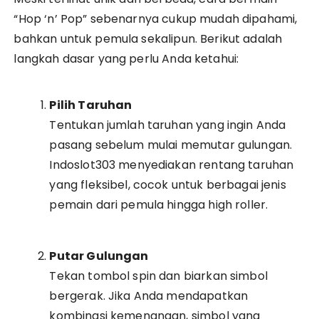
“Hop ‘n’ Pop” sebenarnya cukup mudah dipahami,
bahkan untuk pemula sekalipun. Berikut adalah
langkah dasar yang perlu Anda ketahui:
Pilih Taruhan
Tentukan jumlah taruhan yang ingin Anda
pasang sebelum mulai memutar gulungan.
Indoslot303 menyediakan rentang taruhan
yang fleksibel, cocok untuk berbagai jenis
pemain dari pemula hingga high roller.
Putar Gulungan
Tekan tombol spin dan biarkan simbol
bergerak. Jika Anda mendapatkan
kombinasi kemenangan, simbol yang