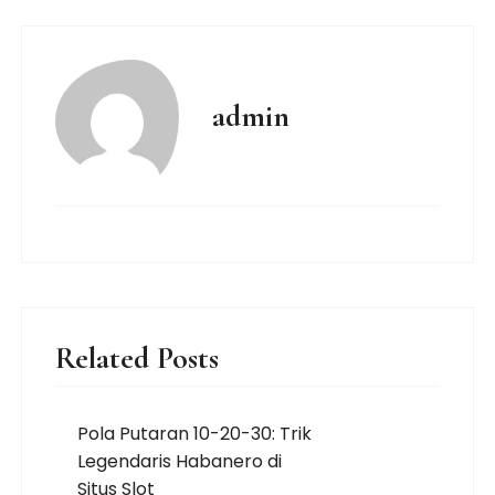
admin
Related Posts
Pola Putaran 10-20-30: Trik
Legendaris Habanero di
Situs Slot