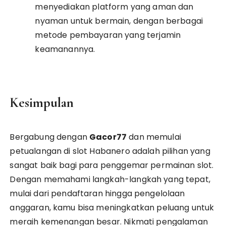
menyediakan platform yang aman dan
nyaman untuk bermain, dengan berbagai
metode pembayaran yang terjamin
keamanannya.
Kesimpulan
Bergabung dengan
Gacor77
dan memulai
petualangan di slot Habanero adalah pilihan yang
sangat baik bagi para penggemar permainan slot.
Dengan memahami langkah-langkah yang tepat,
mulai dari pendaftaran hingga pengelolaan
anggaran, kamu bisa meningkatkan peluang untuk
meraih kemenangan besar. Nikmati pengalaman