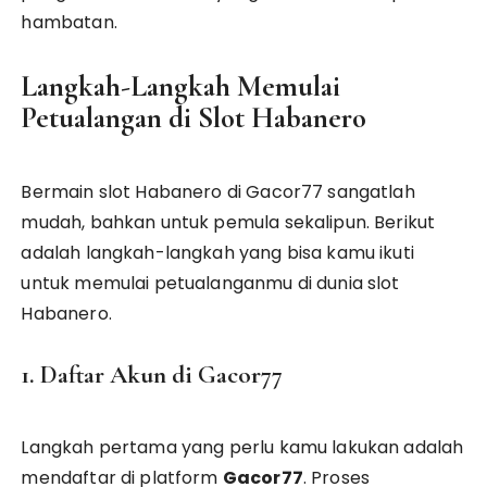
hambatan.
Langkah-Langkah Memulai
Petualangan di Slot Habanero
Bermain slot Habanero di Gacor77 sangatlah
mudah, bahkan untuk pemula sekalipun. Berikut
adalah langkah-langkah yang bisa kamu ikuti
untuk memulai petualanganmu di dunia slot
Habanero.
1.
Daftar Akun di Gacor77
Langkah pertama yang perlu kamu lakukan adalah
mendaftar di platform
Gacor77
. Proses