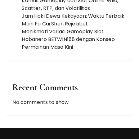
Kamus Gameplay dari Slot Online: Wild,
Scatter, RTP, dan Volatilitas
Jam Hoki Dewa Kekayaan: Waktu Terbaik
Main Fa Cai Shen Rejekibet
Menikmati Variasi Gameplay Slot
Habanero BETWIN188 dengan Konsep
Permainan Masa Kini
Recent Comments
No comments to show.