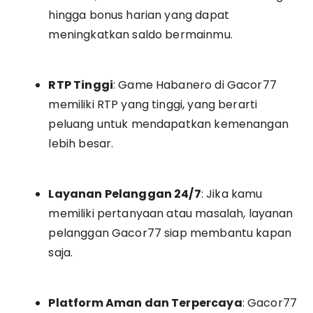
hingga bonus harian yang dapat
meningkatkan saldo bermainmu.
RTP Tinggi
: Game Habanero di Gacor77
memiliki RTP yang tinggi, yang berarti
peluang untuk mendapatkan kemenangan
lebih besar.
Layanan Pelanggan 24/7
: Jika kamu
memiliki pertanyaan atau masalah, layanan
pelanggan Gacor77 siap membantu kapan
saja.
Platform Aman dan Terpercaya
: Gacor77