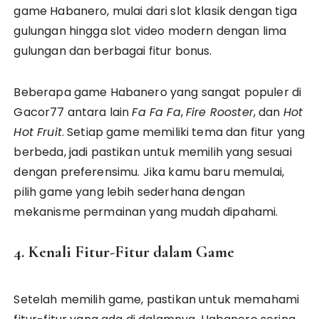
game Habanero, mulai dari slot klasik dengan tiga
gulungan hingga slot video modern dengan lima
gulungan dan berbagai fitur bonus.
Beberapa game Habanero yang sangat populer di
Gacor77 antara lain
Fa Fa Fa
,
Fire Rooster
, dan
Hot
Hot Fruit
. Setiap game memiliki tema dan fitur yang
berbeda, jadi pastikan untuk memilih yang sesuai
dengan preferensimu. Jika kamu baru memulai,
pilih game yang lebih sederhana dengan
mekanisme permainan yang mudah dipahami.
4.
Kenali Fitur-Fitur dalam Game
Setelah memilih game, pastikan untuk memahami