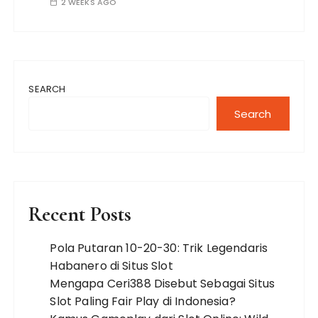
2 WEEKS AGO
SEARCH
Search
Recent Posts
Pola Putaran 10-20-30: Trik Legendaris
Habanero di Situs Slot
Mengapa Ceri388 Disebut Sebagai Situs
Slot Paling Fair Play di Indonesia?