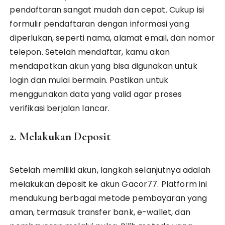
pendaftaran sangat mudah dan cepat. Cukup isi
formulir pendaftaran dengan informasi yang
diperlukan, seperti nama, alamat email, dan nomor
telepon. Setelah mendaftar, kamu akan
mendapatkan akun yang bisa digunakan untuk
login dan mulai bermain. Pastikan untuk
menggunakan data yang valid agar proses
verifikasi berjalan lancar.
2.
Melakukan Deposit
Setelah memiliki akun, langkah selanjutnya adalah
melakukan deposit ke akun Gacor77. Platform ini
mendukung berbagai metode pembayaran yang
aman, termasuk transfer bank, e-wallet, dan