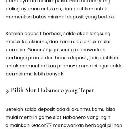
pembayaran melalui pulsa. Pilih metode yang
paling nyaman untukmu, dan pastikan untuk
memeriksa batas minimal deposit yang berlaku.
Setelah deposit berhasil, saldo akan langsung
masuk ke akunmu, dan kamu siap untuk mulai
bermain. Gacor77 juga sering menawarkan
berbagai promo dan bonus deposit, jadi pastikan
untuk memanfaatkan promo-promo ini agar saldo
bermainmu lebih banyak.
3.
Pilih Slot Habanero yang Tepat
Setelah saldo deposit ada di akunmu, kamu bisa
mulai memilih game slot Habanero yang ingin
dimainkan. Gacor77 menawarkan berbagai pilihan