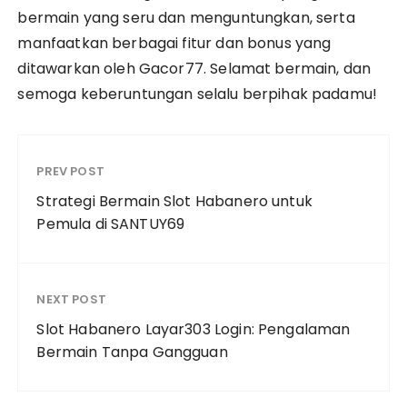
bermain yang seru dan menguntungkan, serta
manfaatkan berbagai fitur dan bonus yang
ditawarkan oleh Gacor77. Selamat bermain, dan
semoga keberuntungan selalu berpihak padamu!
PREV POST
Strategi Bermain Slot Habanero untuk
Pemula di SANTUY69
NEXT POST
Slot Habanero Layar303 Login: Pengalaman
Bermain Tanpa Gangguan