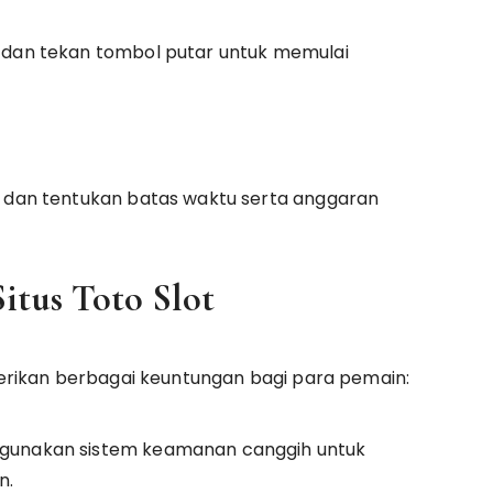
n dan tekan tombol putar untuk memulai
k dan tentukan batas waktu serta anggaran
itus Toto Slot
ikan berbagai keuntungan bagi para pemain:
enggunakan sistem keamanan canggih untuk
n.