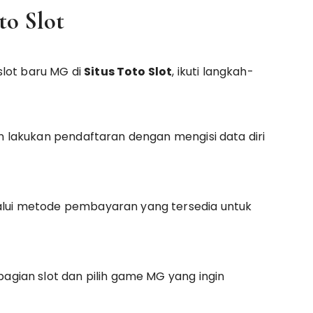
to Slot
lot baru MG di
Situs Toto Slot
, ikuti langkah-
dan lakukan pendaftaran dengan mengisi data diri
lalui metode pembayaran yang tersedia untuk
 bagian slot dan pilih game MG yang ingin