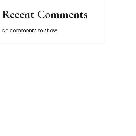
Recent Comments
No comments to show.