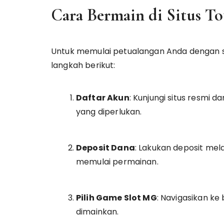
Cara Bermain di Situs To
Untuk memulai petualangan Anda dengan s
langkah berikut:
Daftar Akun
: Kunjungi situs resmi 
yang diperlukan.
Deposit Dana
: Lakukan deposit me
memulai permainan.
Pilih Game Slot MG
: Navigasikan ke
dimainkan.