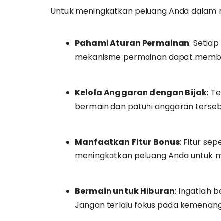
Untuk meningkatkan peluang Anda dalam m
Pahami Aturan Permainan
: Setia
mekanisme permainan dapat memban
Kelola Anggaran dengan Bijak
: T
bermain dan patuhi anggaran terseb
Manfaatkan Fitur Bonus
: Fitur se
meningkatkan peluang Anda untuk 
Bermain untuk Hiburan
: Ingatlah 
Jangan terlalu fokus pada kemenan