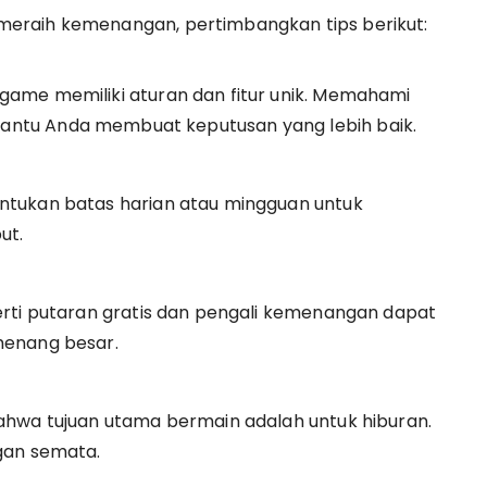
eraih kemenangan, pertimbangkan tips berikut:
p game memiliki aturan dan fitur unik. Memahami
tu Anda membuat keputusan yang lebih baik.
entukan batas harian atau mingguan untuk
ut.
perti putaran gratis dan pengali kemenangan dapat
menang besar.
bahwa tujuan utama bermain adalah untuk hiburan.
gan semata.