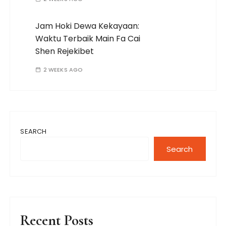
Jam Hoki Dewa Kekayaan:
Waktu Terbaik Main Fa Cai
Shen Rejekibet
2 WEEKS AGO
SEARCH
Search
Recent Posts