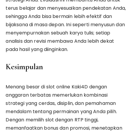
terus belajar dan menyesuaikan pendekatan Anda,
sehingga Anda bisa bermain lebih efektif dan
bijaksana di masa depan. Ini seperti menyusun dan
menyempurnakan sebuah karya tulis; setiap
analisis dan revisi membawa Anda lebih dekat
pada hasil yang diinginkan.
Kesimpulan
Menang besar di slot online Kaki4D dengan
anggaran terbatas memerlukan kombinasi
strategi yang cerdas, disiplin, dan pemahaman
mendalam tentang permainan yang Anda pilih.
Dengan memilih slot dengan RTP tinggi,
memanfaatkan bonus dan promosi, menetapkan