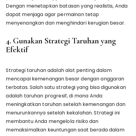
Dengan menetapkan batasan yang realistis, Anda
dapat menjaga agar permainan tetap
menyenangkan dan menghindari kerugian besar.
4. Gunakan Strategi Taruhan yang
Efektif
Strategi taruhan adalah alat penting dalam
mencapai kemenangan besar dengan anggaran
terbatas. Salah satu strategi yang bisa digunakan
adalah taruhan progresif, di mana Anda
meningkatkan taruhan setelah kemenangan dan
menurunkannya setelah kekalahan. Strategi ini
membantu Anda mengelola risiko dan
memaksimalkan keuntungan saat berada dalam