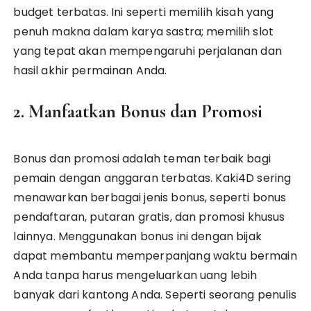
budget terbatas. Ini seperti memilih kisah yang
penuh makna dalam karya sastra; memilih slot
yang tepat akan mempengaruhi perjalanan dan
hasil akhir permainan Anda.
2. Manfaatkan Bonus dan Promosi
Bonus dan promosi adalah teman terbaik bagi
pemain dengan anggaran terbatas. Kaki4D sering
menawarkan berbagai jenis bonus, seperti bonus
pendaftaran, putaran gratis, dan promosi khusus
lainnya. Menggunakan bonus ini dengan bijak
dapat membantu memperpanjang waktu bermain
Anda tanpa harus mengeluarkan uang lebih
banyak dari kantong Anda. Seperti seorang penulis