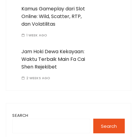
Kamus Gameplay dari Slot
Online: Wild, Scatter, RTP,
dan Volatilitas
1 WEEK AGO
Jam Hoki Dewa Kekayaan:
Waktu Terbaik Main Fa Cai
Shen Rejekibet
2 WEEKS AGO
SEARCH
Search