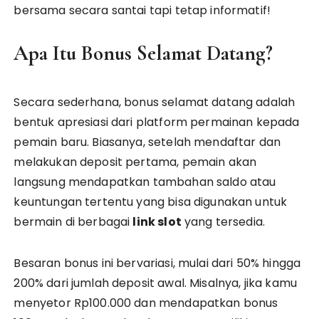
bersama secara santai tapi tetap informatif!
Apa Itu Bonus Selamat Datang?
Secara sederhana, bonus selamat datang adalah
bentuk apresiasi dari platform permainan kepada
pemain baru. Biasanya, setelah mendaftar dan
melakukan deposit pertama, pemain akan
langsung mendapatkan tambahan saldo atau
keuntungan tertentu yang bisa digunakan untuk
bermain di berbagai
link slot
yang tersedia.
Besaran bonus ini bervariasi, mulai dari 50% hingga
200% dari jumlah deposit awal. Misalnya, jika kamu
menyetor Rp100.000 dan mendapatkan bonus