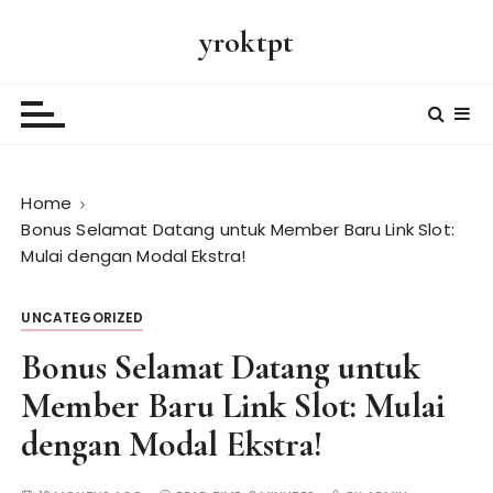
S
yroktpt
k
i
p
t
o
c
Home
o
Bonus Selamat Datang untuk Member Baru Link Slot:
n
Mulai dengan Modal Ekstra!
t
e
n
UNCATEGORIZED
t
Bonus Selamat Datang untuk
Member Baru Link Slot: Mulai
dengan Modal Ekstra!