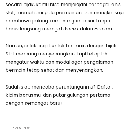
secara bijak, kamu bisa menjelajahi berbagai jenis
slot, memahami pola permainan, dan mungkin saja
membawa pulang kemenangan besar tanpa
harus langsung merogoh kocek dalam-dalam.
Namun, selalu ingat untuk bermain dengan bijak.
Slot memang menyenangkan, tapi tetaplah
mengatur waktu dan modal agar pengalaman
bermain tetap sehat dan menyenangkan.
Sudah siap mencoba peruntunganmu? Daftar,
klaim bonusmu, dan putar gulungan pertama
dengan semangat baru!
PREV POST