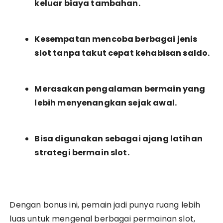
keluar biaya tambahan.
Kesempatan mencoba berbagai jenis
slot tanpa takut cepat kehabisan saldo.
Merasakan pengalaman bermain yang
lebih menyenangkan sejak awal.
Bisa digunakan sebagai ajang latihan
strategi bermain slot.
Dengan bonus ini, pemain jadi punya ruang lebih
luas untuk mengenal berbagai permainan slot,