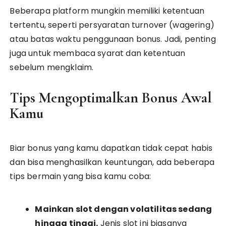
Beberapa platform mungkin memiliki ketentuan
tertentu, seperti persyaratan turnover (wagering)
atau batas waktu penggunaan bonus. Jadi, penting
juga untuk membaca syarat dan ketentuan
sebelum mengklaim.
Tips Mengoptimalkan Bonus Awal
Kamu
Biar bonus yang kamu dapatkan tidak cepat habis
dan bisa menghasilkan keuntungan, ada beberapa
tips bermain yang bisa kamu coba:
Mainkan slot dengan volatilitas sedang
hingga tinggi.
Jenis slot ini biasanya