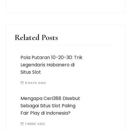
Related Posts
Pola Putaran 10-20-30: Trik
Legendaris Habanero di
Situs Slot
6 DAYS AGO
Mengapa Ceri388 Disebut
Sebagai Situs Slot Paling
Fair Play di Indonesia?
1 WEEK AGO