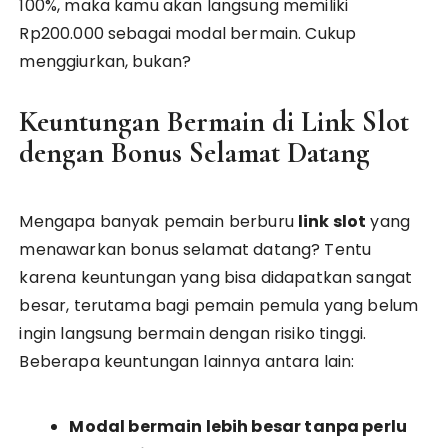
100%, maka kamu akan langsung memiliki
Rp200.000 sebagai modal bermain. Cukup
menggiurkan, bukan?
Keuntungan Bermain di Link Slot
dengan Bonus Selamat Datang
Mengapa banyak pemain berburu
link slot
yang
menawarkan bonus selamat datang? Tentu
karena keuntungan yang bisa didapatkan sangat
besar, terutama bagi pemain pemula yang belum
ingin langsung bermain dengan risiko tinggi.
Beberapa keuntungan lainnya antara lain:
Modal bermain lebih besar tanpa perlu