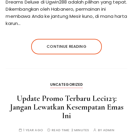
Dreams Deluxe di Ugwin288 adalah pilihan yang tepat.
Dikembangkan oleh Habanero, permainan ini
membawa Anda ke jantung Mesir kuno, di mana harta
karun…
CONTINUE READING
UNCATEGORIZED
Update Promo Terbaru Leci123:
Jangan Lewatkan Kesempatan Emas
Ini
1 YEAR AGO
READ TIME:
2 MINUTES
BY
ADMIN