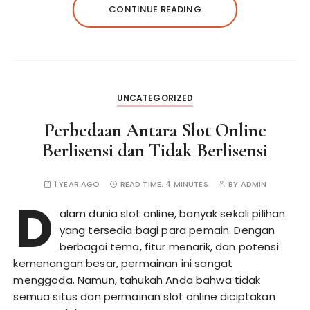
CONTINUE READING
UNCATEGORIZED
Perbedaan Antara Slot Online
Berlisensi dan Tidak Berlisensi
1 YEAR AGO
READ TIME:
4 MINUTES
BY
ADMIN
D
alam dunia slot online, banyak sekali pilihan
yang tersedia bagi para pemain. Dengan
berbagai tema, fitur menarik, dan potensi
kemenangan besar, permainan ini sangat
menggoda. Namun, tahukah Anda bahwa tidak
semua situs dan permainan slot online diciptakan